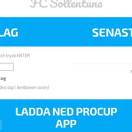
FC Sollentuna
 LAG
SENAS
 och tryck ENTER
lag
öka lag i textboxen ovan)
LADDA NED PROCUP
APP