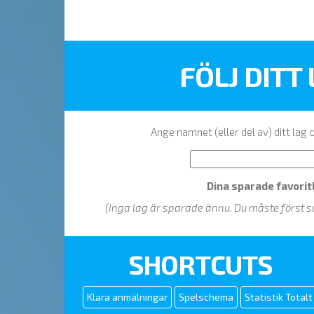
FÖLJ DITT
Ange namnet (eller del av) ditt lag
Dina sparade favorit
(Inga lag är sparade ännu. Du måste först s
SHORTCUTS
Klara anmälningar
Spelschema
Statistik Totalt