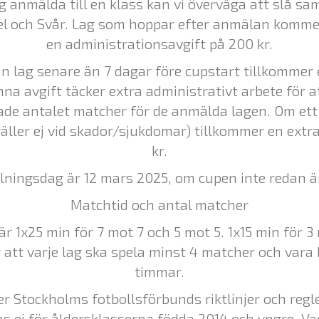
lag anmälda till en klass kan vi överväga att slå s
el och Svår. Lag som hoppar efter anmälan kommer
en administrationsavgift på 200 kr.
n lag senare än 7 dagar före cupstart tillkommer 
nna avgift täcker extra administrativt arbete för a
de antalet matcher för de anmälda lagen. Om ett 
äller ej vid skador/sjukdomar) tillkommer en extra
kr.
lningsdag är 12 mars 2025, om cupen inte redan är
Matchtid och antal matcher
r 1x25 min för 7 mot 7 och 5 mot 5. 1x15 min för 3
att varje lag ska spela minst 4 matcher och vara 
timmar.
er Stockholms fotbollsförbunds riktlinjer och regl
s ej för åldersklasserna födda 2014 och yngre. Var