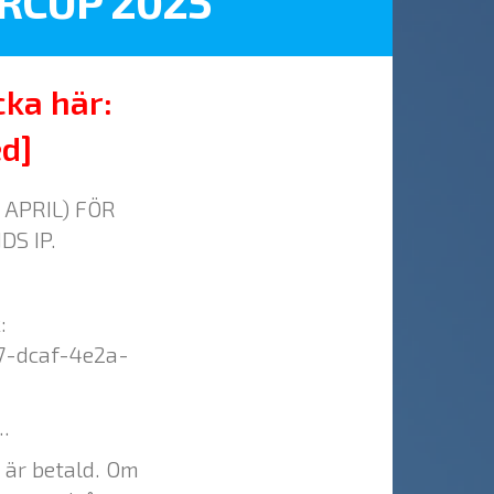
RCUP 2025
cka här:
d]
 APRIL) FÖR
S IP.
:
57-dcaf-4e2a-
.
är betald. Om