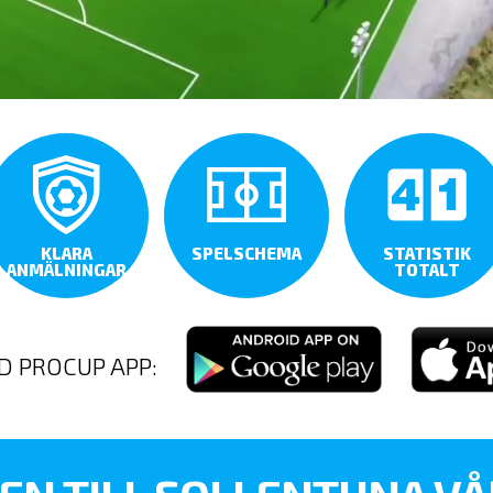
KLARA
SPELSCHEMA
STATISTIK
ANMÄLNINGAR
TOTALT
D PROCUP APP: