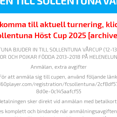
N TILL SOLLENTUNA VÅ
 komma till aktuell turnering, kli
ollentuna Höst Cup 2025 [archive
UNA BJUDER IN TILL SOLLENTUNA VÅRCUP (12-13
KOR OCH POJKAR FÖDDA 2013-2018 PÅ HELENELUND
Anmälan, extra avgifter
För att anmäla sig till cupen, använd följande länk
360player.com/registration/fcsollentuna/2cf8df
8d0e-0c145aafcf55
Betalningen sker direkt vid anmälan med betalkort.
s komplett och bindande när anmälningsavgiften 