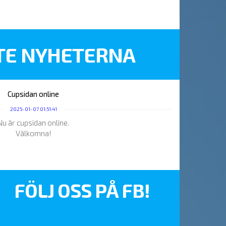
TE NYHETERNA
Cupsidan online
2025-01-07 01:51:41
Nu är cupsidan online.
Välkomna!
FÖLJ OSS PÅ FB!