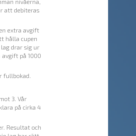
amman nivåerna,
 att debiteras
en extra avgift
tt hålla cupen
lag drar sig ur
 avgift på 1000
 fullbokad.
 mot 3. Vår
klara på cirka 4
er. Resultat och
je lag har rätt