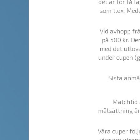
det är för få 
som t.ex. Med
Vid avhopp frå
på 500 kr. De
med det utlova
under cupen (g
Sista anmä
Matchtid ä
målsättning är 
Våra cuper följ
vinnare utropa