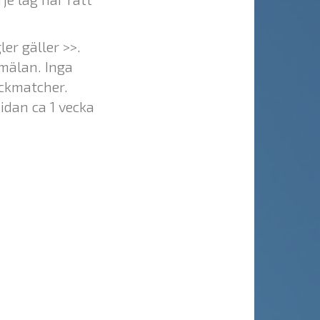
er gäller >>.
nmälan. Inga
lickmatcher.
dan ca 1 vecka