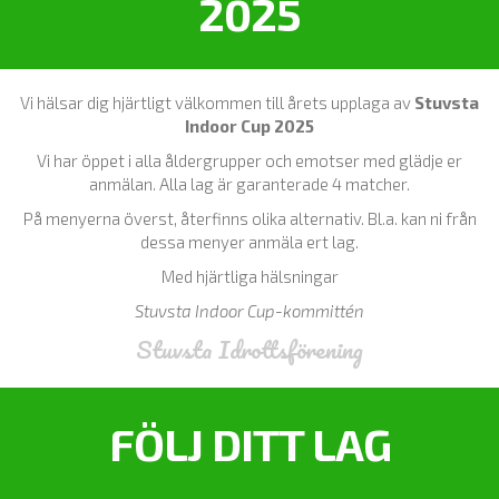
2025
Vi hälsar dig hjärtligt välkommen till årets upplaga av
Stuvsta
Indoor Cup 2025
Vi har öppet i alla åldergrupper och emotser med glädje er
anmälan. Alla lag är garanterade 4 matcher.
På menyerna överst, återfinns olika alternativ. Bl.a. kan ni från
dessa menyer anmäla ert lag.
Med hjärtliga hälsningar
Stuvsta Indoor Cup-kommittén
Stuvsta Idrottsförening
FÖLJ DITT LAG