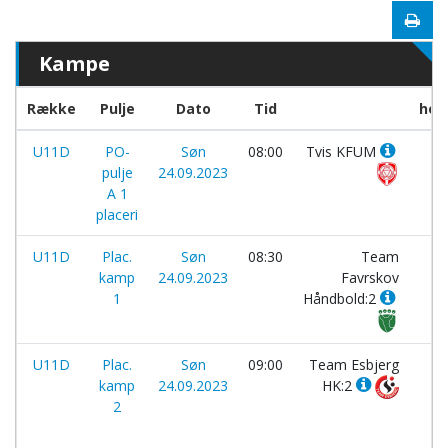
Kampe
Række
Pulje
Dato
Tid
hol
U11D
PO-
Søn
08:00
Tvis KFUM
-
pulje
24.09.2023
A 1
placeri
U11D
Plac.
Søn
08:30
Team
-
kamp
24.09.2023
Favrskov
1
Håndbold:2
U11D
Plac.
Søn
09:00
Team Esbjerg
-
kamp
24.09.2023
HK:2
2