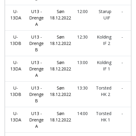
U-
U13 -
Søn
12:00
Starup
-
K
13DA
Drenge
18.12.2022
UIF
I
A
U-
U13 -
Søn
12:30
Kolding
-
T
13DB
Drenge
18.12.2022
IF 2
H
B
U-
U13 -
Søn
13:00
Kolding
-
T
13DA
Drenge
18.12.2022
IF 1
H
A
U-
U13 -
Søn
13:30
Torsted
-
V
13DB
Drenge
18.12.2022
HK 2
I
B
U-
U13 -
Søn
14:00
Torsted
-
S
13DA
Drenge
18.12.2022
HK 1
U
A