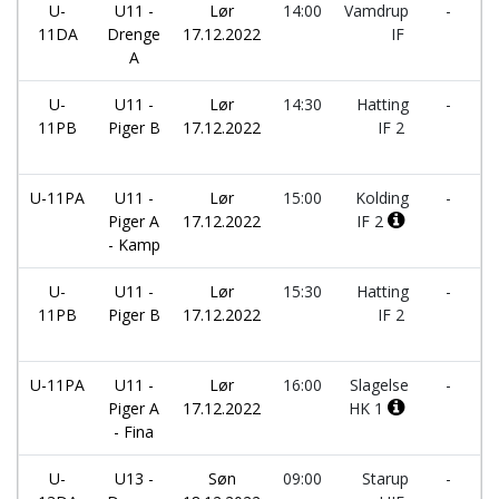
U-
U11 -
Lør
14:00
Vamdrup
-
K
11DA
Drenge
17.12.2022
IF
I
A
U-
U11 -
Lør
14:30
Hatting
-
K
11PB
Piger B
17.12.2022
IF 2
I
U-11PA
U11 -
Lør
15:00
Kolding
-
R
Piger A
17.12.2022
IF 2
- Kamp
U-
U11 -
Lør
15:30
Hatting
-
V
11PB
Piger B
17.12.2022
IF 2
I
U-11PA
U11 -
Lør
16:00
Slagelse
-
S
Piger A
17.12.2022
HK 1
H
- Fina
U-
U13 -
Søn
09:00
Starup
-
K