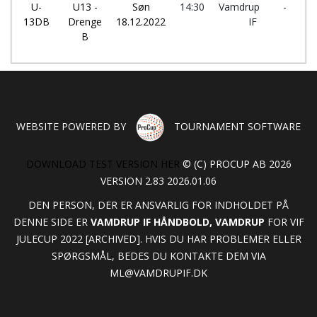
U-
U13 -
Søn
14:30
Vamdrup
-
K
13DB
Drenge
18.12.2022
IF
I
B
WEBSITE POWERED BY
TOURNAMENT SOFTWARE
DOWNLOAD TEST VERSION HER
© (C) PROCUP AB 2026
VERSION 2.83 2026.01.06
DEN PERSON, DER ER ANSVARLIG FOR INDHOLDET PÅ
DENNE SIDE ER
VAMDRUP IF HÅNDBOLD, VAMDRUP
FOR VIF
JULECUP 2022 [ARCHIVED]. HVIS DU HAR PROBLEMER ELLER
SPØRGSMÅL, BEDES DU KONTAKTE DEM VIA
ML@VAMDRUPIF.DK