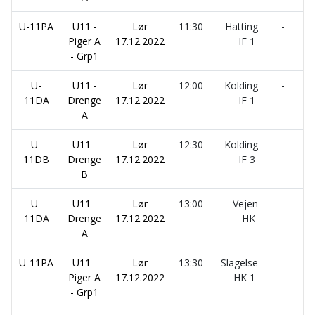
U-11PA
U11 -
Lør
11:30
Hatting
-
S
Piger A
17.12.2022
IF 1
H
- Grp1
U-
U11 -
Lør
12:00
Kolding
-
V
11DA
Drenge
17.12.2022
IF 1
H
A
U-
U11 -
Lør
12:30
Kolding
-
H
11DB
Drenge
17.12.2022
IF 3
I
B
U-
U11 -
Lør
13:00
Vejen
-
V
11DA
Drenge
17.12.2022
HK
I
A
U-11PA
U11 -
Lør
13:30
Slagelse
-
K
Piger A
17.12.2022
HK 1
I
- Grp1