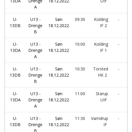
13DA
Drenge
18.12.2022
UIF
I
A
U-
U13 -
Søn
09:30
Kolding
-
T
13DB
Drenge
18.12.2022
IF 2
H
B
U-
U13 -
Søn
10:00
Kolding
-
T
13DA
Drenge
18.12.2022
IF 1
H
A
U-
U13 -
Søn
10:30
Torsted
-
V
13DB
Drenge
18.12.2022
HK 2
I
B
U-
U13 -
Søn
11:00
Starup
-
T
13DA
Drenge
18.12.2022
UIF
H
A
U-
U13 -
Søn
11:30
Vamdrup
-
K
13DB
Drenge
18.12.2022
IF
I
B