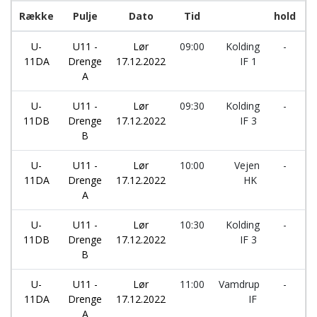
Række
Pulje
Dato
Tid
hold
U-
U11 -
Lør
09:00
Kolding
-
V
11DA
Drenge
17.12.2022
IF 1
H
A
U-
U11 -
Lør
09:30
Kolding
-
V
11DB
Drenge
17.12.2022
IF 3
I
B
U-
U11 -
Lør
10:00
Vejen
-
V
11DA
Drenge
17.12.2022
HK
I
A
U-
U11 -
Lør
10:30
Kolding
-
K
11DB
Drenge
17.12.2022
IF 3
I
B
U-
U11 -
Lør
11:00
Vamdrup
-
K
11DA
Drenge
17.12.2022
IF
I
A