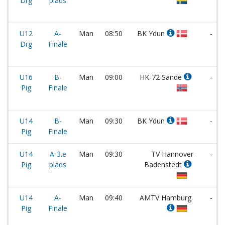
Drg
plads
U12
A-
Man
08:50
BK Ydun
-
Drg
Finale
U16
B-
Man
09:00
HK-72 Sande
-
Pig
Finale
U14
B-
Man
09:30
BK Ydun
-
Pig
Finale
U14
A-3.e
Man
09:30
TV Hannover
-
Pig
plads
Badenstedt
U14
A-
Man
09:40
AMTV Hamburg
-
Pig
Finale