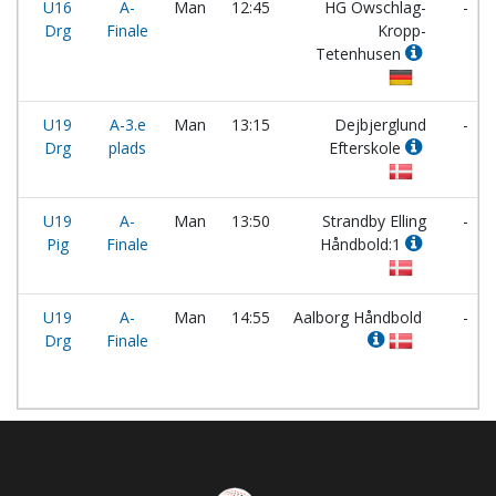
U16
A-
Man
12:45
HG Owschlag-
-
Drg
Finale
Kropp-
Tetenhusen
U19
A-3.e
Man
13:15
Dejbjerglund
-
Drg
plads
Efterskole
U19
A-
Man
13:50
Strandby Elling
-
Pig
Finale
Håndbold:1
U19
A-
Man
14:55
Aalborg Håndbold
-
Drg
Finale