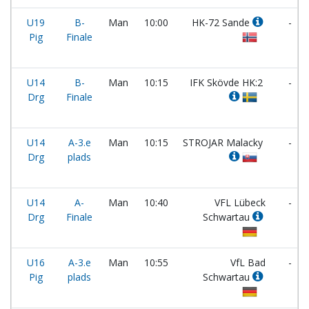
U19
B-
Man
10:00
HK-72 Sande
-
Pig
Finale
U14
B-
Man
10:15
IFK Skövde HK:2
-
Drg
Finale
U14
A-3.e
Man
10:15
STROJAR Malacky
-
Drg
plads
U14
A-
Man
10:40
VFL Lübeck
-
Drg
Finale
Schwartau
U16
A-3.e
Man
10:55
VfL Bad
-
Pig
plads
Schwartau