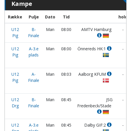
Kampe
Række
Pulje
Dato
Tid
hold
U12
B-
Man
08:00
AMTV Hamburg
-
Pig
Finale
U12
A-3.e
Man
08:00
Önnereds HK:1
-
Pig
plads
U12
A-
Man
08:03
Aalborg KFUM
-
Pig
Finale
U12
B-
Man
08:45
JSG
-
Drg
Finale
Fredenbeck/Stade
U12
A-3.e
Man
08:45
Dalby GIF:2
-