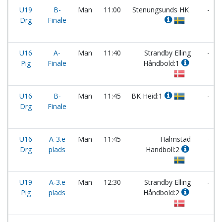
U19
B-
Man
11:00
Stenungsunds HK
-
Drg
Finale
U16
A-
Man
11:40
Strandby Elling
-
Pig
Finale
Håndbold:1
U16
B-
Man
11:45
BK Heid:1
-
Drg
Finale
U16
A-3.e
Man
11:45
Halmstad
-
Drg
plads
Handboll:2
U19
A-3.e
Man
12:30
Strandby Elling
-
Pig
plads
Håndbold:2