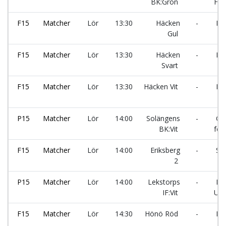
BK:Grön
FK:
F15
Matcher
Lör
13:30
Häcken
-
Eri
Gul
F15
Matcher
Lör
13:30
Häcken
-
Hö
Svart
F15
Matcher
Lör
13:30
Häcken Vit
-
Hön
P15
Matcher
Lör
14:00
Solängens
-
Gol
BK:Vit
fc:2
F15
Matcher
Lör
14:00
Eriksberg
-
Sur
2
P15
Matcher
Lör
14:00
Lekstorps
-
Ro
IF:Vit
UF:
F15
Matcher
Lör
14:30
Hönö Röd
-
Eri