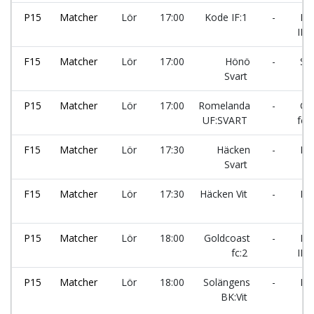
P15
Matcher
Lör
17:00
Kode IF:1
-
Lek
IF:V
F15
Matcher
Lör
17:00
Hönö
-
Sur
Svart
P15
Matcher
Lör
17:00
Romelanda
-
Gol
UF:SVART
fc:2
F15
Matcher
Lör
17:30
Häcken
-
Eri
Svart
F15
Matcher
Lör
17:30
Häcken Vit
-
Ro
P15
Matcher
Lör
18:00
Goldcoast
-
Lek
fc:2
IF:V
P15
Matcher
Lör
18:00
Solängens
-
Kod
BK:Vit