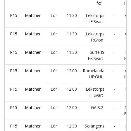
fc:1
FK:
P15
Matcher
Lör
11:30
Lekstorps
-
GAI
IF:Svart
P15
Matcher
Lör
11:30
Lekstorps
-
GA
IF:Grön
P15
Matcher
Lör
11:30
Surte IS
-
Ed
FK:Svart
FK:
P15
Matcher
Lör
12:00
Romelanda
-
Gol
UF:GUL
fc:1
P15
Matcher
Lör
12:00
Lekstorps
-
Kod
IF:Svart
P15
Matcher
Lör
12:00
GAIS:2
-
Sur
FK:
P15
Matcher
Lör
12:30
Solängens
-
Ed