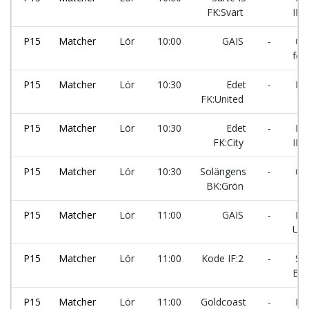
FK:Svart
IF:S
P15
Matcher
Lör
10:00
GAIS
-
Gol
fc:1
P15
Matcher
Lör
10:30
Edet
-
Kod
FK:United
P15
Matcher
Lör
10:30
Edet
-
Lek
FK:City
IF:
P15
Matcher
Lör
10:30
Solängens
-
GAI
BK:Grön
P15
Matcher
Lör
11:00
GAIS
-
Ro
UF
P15
Matcher
Lör
11:00
Kode IF:2
-
Sol
BK:
P15
Matcher
Lör
11:00
Goldcoast
-
Ed