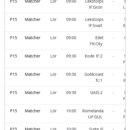
P15
Matcher
Lör
09:00
Lekstorps
-
Ro
IF:Grön
UF
P15
Matcher
Lör
09:00
Lekstorps
-
Sol
IF:Svart
BK:
P15
Matcher
Lör
09:00
Edet
-
GA
FK:City
P15
Matcher
Lör
09:30
Kode IF:2
-
Sur
FK:
P15
Matcher
Lör
09:30
Goldcoast
-
Lek
fc:1
IF:
P15
Matcher
Lör
09:30
GAIS:2
-
Ed
FK:
P15
Matcher
Lör
10:00
Romelanda
-
Ed
UF:GUL
FK:
P15
Matcher
Lör
10:00
Surte IS
-
Lek