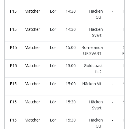
F15
Matcher
Lör
14:30
Häcken
-
Ro
Gul
F15
Matcher
Lör
14:30
Häcken
-
Hön
Svart
P15
Matcher
Lör
15:00
Romelanda
-
Sol
UF:SVART
BK:
P15
Matcher
Lör
15:00
Goldcoast
-
Kod
fc:2
F15
Matcher
Lör
15:00
Häcken Vit
-
Sur
F15
Matcher
Lör
15:30
Häcken
-
Sur
Svart
F15
Matcher
Lör
15:30
Häcken
-
Eri
Gul