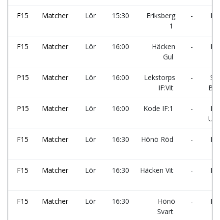
F15
Matcher
Lör
15:30
Eriksberg
-
Ro
1
F15
Matcher
Lör
16:00
Häcken
-
Hö
Gul
P15
Matcher
Lör
16:00
Lekstorps
-
Sol
IF:Vit
BK:
P15
Matcher
Lör
16:00
Kode IF:1
-
Ro
UF:
F15
Matcher
Lör
16:30
Hönö Röd
-
Ro
F15
Matcher
Lör
16:30
Häcken Vit
-
Eri
F15
Matcher
Lör
16:30
Hönö
-
Eri
Svart