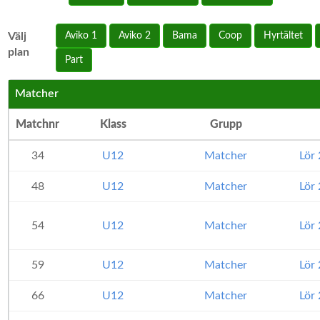
Välj
Aviko 1
Aviko 2
Bama
Coop
Hyrtältet
plan
Part
Matcher
Matchnr
Klass
Grupp
34
U12
Matcher
Lör
48
U12
Matcher
Lör
54
U12
Matcher
Lör
59
U12
Matcher
Lör
66
U12
Matcher
Lör