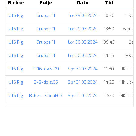
Række
Pulje
Dato
Tid
U16 Pig
Gruppe 11
Fre 29.03.2024
10:20
HK Li
U16 Pig
Gruppe 11
Fre 29.03.2024
13:50
Team B
U16 Pig
Gruppe 11
Lør 30.03.2024
09:45
Øst
U16 Pig
Gruppe 11
Lør 30.03.2024
14:25
HK Li
U16 Pig
B-16-dels:09
Søn 31.03.2024
11:30
HK Lidk
U16 Pig
B-8-dels:05
Søn 31.03.2024
14:25
HK Lidk
U16 Pig
B-Kvartsfinal:03
Søn 31.03.2024
17:20
HK Lidk