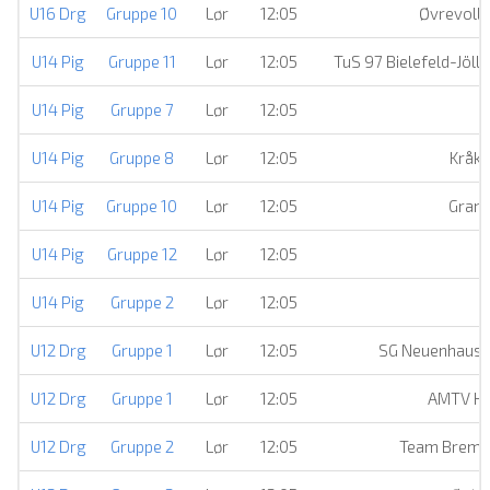
U16 Drg
Gruppe 10
Lør
12:05
Øvrevoll 
U14 Pig
Gruppe 11
Lør
12:05
TuS 97 Bielefeld-Jöll
U14 Pig
Gruppe 7
Lør
12:05
Å
U14 Pig
Gruppe 8
Lør
12:05
Kråke
U14 Pig
Gruppe 10
Lør
12:05
Grank
U14 Pig
Gruppe 12
Lør
12:05
U14 Pig
Gruppe 2
Lør
12:05
S
U12 Drg
Gruppe 1
Lør
12:05
SG Neuenhaus
U12 Drg
Gruppe 1
Lør
12:05
AMTV H
U12 Drg
Gruppe 2
Lør
12:05
Team Breme