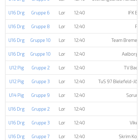
U16 Drg
Gruppe 6
Lør
12:40
IFK B
U16 Drg
Gruppe 8
Lør
12:40
Pa
U16 Drg
Gruppe 10
Lør
12:40
Team Bremer
U16 Drg
Gruppe 10
Lør
12:40
Aalborg
U12 Pig
Gruppe 2
Lør
12:40
TV Bad
U12 Pig
Gruppe 3
Lør
12:40
TuS 97 Bielefeld-Jö
U14 Pig
Gruppe 9
Lør
12:40
Sørum
U16 Drg
Gruppe 2
Lør
12:40
U16 Drg
Gruppe 3
Lør
12:40
Vike
U16 Drg
Gruppe 7
Lør
12:40
Skrim Ko