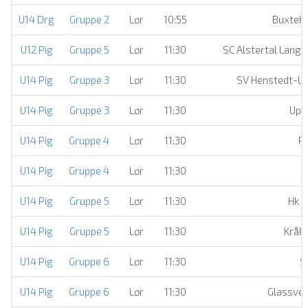
U14 Drg
Gruppe 2
Lør
10:55
Buxteh
U12 Pig
Gruppe 5
Lør
11:30
SC Alstertal Lang
U14 Pig
Gruppe 3
Lør
11:30
SV Henstedt-Ul
U14 Pig
Gruppe 3
Lør
11:30
Upp
U14 Pig
Gruppe 4
Lør
11:30
Pa
U14 Pig
Gruppe 4
Lør
11:30
S
U14 Pig
Gruppe 5
Lør
11:30
Hk A
U14 Pig
Gruppe 5
Lør
11:30
Kråke
U14 Pig
Gruppe 6
Lør
11:30
S
U14 Pig
Gruppe 6
Lør
11:30
Glassver