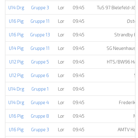
U14 Drg
Gruppe 3
Lør
09:45
TuS 97 Bielefeld-Jö
U16 Pig
Gruppe 11
Lør
09:45
Øster
U16 Pig
Gruppe 13
Lør
09:45
Strandby Ell
U14 Pig
Gruppe 11
Lør
09:45
SG Neuenhaus
U12 Pig
Gruppe 5
Lør
09:45
HTS/BW96 Han
U12 Pig
Gruppe 6
Lør
09:45
S
U14 Drg
Gruppe 1
Lør
09:45
U14 Drg
Gruppe 4
Lør
09:45
Frederik
U16 Pig
Gruppe 8
Lør
09:45
M
U16 Pig
Gruppe 3
Lør
09:45
AMTV Ham