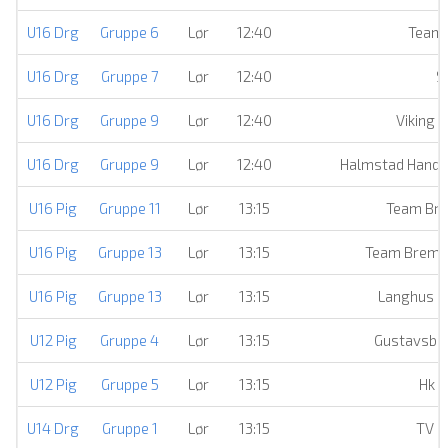
U16 Drg
Gruppe 6
Lør
12:40
Team
U16 Drg
Gruppe 7
Lør
12:40
S
U16 Drg
Gruppe 9
Lør
12:40
Viking 
U16 Drg
Gruppe 9
Lør
12:40
Halmstad Handb
U16 Pig
Gruppe 11
Lør
13:15
Team Br
U16 Pig
Gruppe 13
Lør
13:15
Team Breme
U16 Pig
Gruppe 13
Lør
13:15
Langhus H
U12 Pig
Gruppe 4
Lør
13:15
Gustavsber
U12 Pig
Gruppe 5
Lør
13:15
Hk A
U14 Drg
Gruppe 1
Lør
13:15
TV F