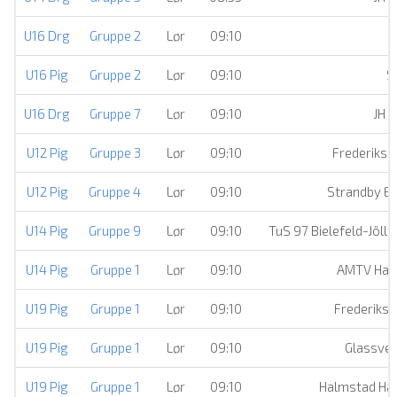
U16 Drg
Gruppe 2
Lør
09:10
H
U16 Pig
Gruppe 2
Lør
09:10
S
U16 Drg
Gruppe 7
Lør
09:10
JH
U12 Pig
Gruppe 3
Lør
09:10
Frederiksh
U12 Pig
Gruppe 4
Lør
09:10
Strandby Ell
U14 Pig
Gruppe 9
Lør
09:10
TuS 97 Bielefeld-Jöll
U14 Pig
Gruppe 1
Lør
09:10
AMTV Ham
U19 Pig
Gruppe 1
Lør
09:10
Frederiksh
U19 Pig
Gruppe 1
Lør
09:10
Glassver
U19 Pig
Gruppe 1
Lør
09:10
Halmstad Han