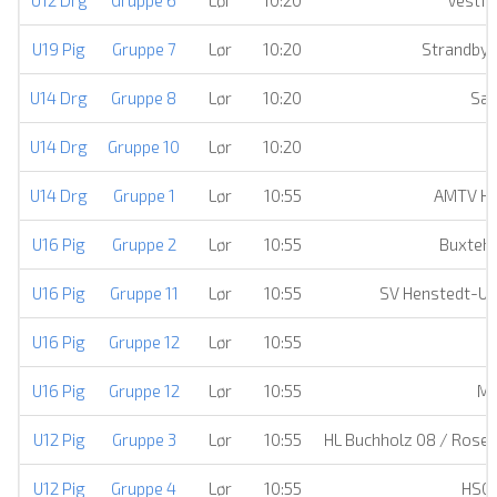
U12 Drg
Gruppe 6
Lør
10:20
Vestfo
U19 Pig
Gruppe 7
Lør
10:20
Strandby E
U14 Drg
Gruppe 8
Lør
10:20
Sæ
U14 Drg
Gruppe 10
Lør
10:20
U14 Drg
Gruppe 1
Lør
10:55
AMTV H
U16 Pig
Gruppe 2
Lør
10:55
Buxteh
U16 Pig
Gruppe 11
Lør
10:55
SV Henstedt-Ul
U16 Pig
Gruppe 12
Lør
10:55
U16 Pig
Gruppe 12
Lør
10:55
Ma
U12 Pig
Gruppe 3
Lør
10:55
HL Buchholz 08 / Rose
U12 Pig
Gruppe 4
Lør
10:55
HSG