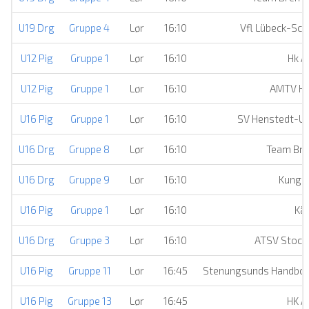
U19 Drg
Gruppe 4
Lør
16:10
Vfl Lübeck-Sc
U12 Pig
Gruppe 1
Lør
16:10
Hk A
U12 Pig
Gruppe 1
Lør
16:10
AMTV H
U16 Pig
Gruppe 1
Lør
16:10
SV Henstedt-Ul
U16 Drg
Gruppe 8
Lør
16:10
Team Br
U16 Drg
Gruppe 9
Lør
16:10
Kungäl
U16 Pig
Gruppe 1
Lør
16:10
Kär
U16 Drg
Gruppe 3
Lør
16:10
ATSV Stock
U16 Pig
Gruppe 11
Lør
16:45
Stenungsunds Handbol
U16 Pig
Gruppe 13
Lør
16:45
HK A