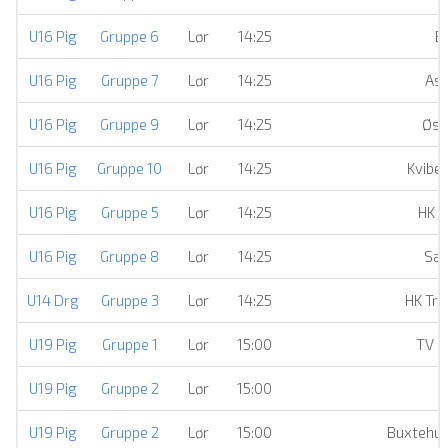
U16 Pig
Gruppe 6
Lør
14:25
B
U16 Pig
Gruppe 7
Lør
14:25
Ask
U16 Pig
Gruppe 9
Lør
14:25
Øst
U16 Pig
Gruppe 10
Lør
14:25
Kvibe
U16 Pig
Gruppe 5
Lør
14:25
HK A
U16 Pig
Gruppe 8
Lør
14:25
Sæ
U14 Drg
Gruppe 3
Lør
14:25
HK Trø
U19 Pig
Gruppe 1
Lør
15:00
TV F
U19 Pig
Gruppe 2
Lør
15:00
T
U19 Pig
Gruppe 2
Lør
15:00
Buxtehud