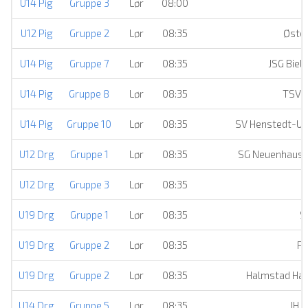
U14 Pig
Gruppe 3
Lør
08:00
S
U12 Pig
Gruppe 2
Lør
08:35
Øster
U14 Pig
Gruppe 7
Lør
08:35
JSG Biel
U14 Pig
Gruppe 8
Lør
08:35
TSV E
U14 Pig
Gruppe 10
Lør
08:35
SV Henstedt-Ul
U12 Drg
Gruppe 1
Lør
08:35
SG Neuenhaus
U12 Drg
Gruppe 3
Lør
08:35
U19 Drg
Gruppe 1
Lør
08:35
S
U19 Drg
Gruppe 2
Lør
08:35
Pa
U19 Drg
Gruppe 2
Lør
08:35
Halmstad Han
U14 Drg
Gruppe 5
Lør
08:35
JH