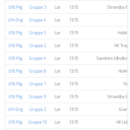
U16 Pig
Gruppe 3
Lør
13:15
Strandby Ell
U14 Drg
Gruppe 4
Lør
13:15
U16 Pig
Gruppe 5
Lør
13:15
Hokksu
U16 Pig
Gruppe 2
Lør
13:15
HK Trøg
U16 Pig
Gruppe 4
Lør
13:15
Sandnes håndball
U16 Pig
Gruppe 8
Lør
13:15
Hokks
U16 Pig
Gruppe 7
Lør
13:15
Sk
U16 Pig
Gruppe 9
Lør
13:15
Strandby Ell
U14 Drg
Gruppe 2
Lør
13:15
Grank
U16 Pig
Gruppe 10
Lør
13:15
HK Lid