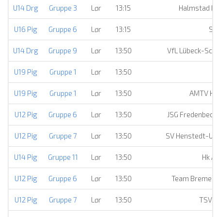
U14 Drg
Gruppe 3
Lør
13:15
Halmstad H
U16 Pig
Gruppe 6
Lør
13:15
Sø
U14 Drg
Gruppe 9
Lør
13:50
VfL Lübeck-Sc
U19 Pig
Gruppe 1
Lør
13:50
U19 Pig
Gruppe 1
Lør
13:50
AMTV H
U12 Pig
Gruppe 6
Lør
13:50
JSG Fredenbec
U12 Pig
Gruppe 7
Lør
13:50
SV Henstedt-Ul
U14 Pig
Gruppe 11
Lør
13:50
Hk A
U12 Pig
Gruppe 6
Lør
13:50
Team Bremer
U12 Pig
Gruppe 7
Lør
13:50
TSV E