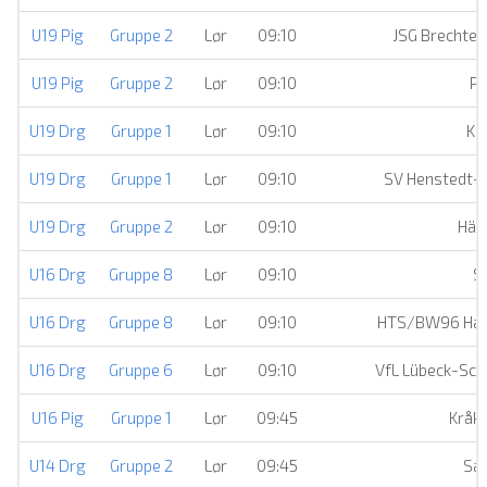
U19 Pig
Gruppe 2
Lør
09:10
JSG Brechte
U19 Pig
Gruppe 2
Lør
09:10
Pa
U19 Drg
Gruppe 1
Lør
09:10
Ko
U19 Drg
Gruppe 1
Lør
09:10
SV Henstedt-
U19 Drg
Gruppe 2
Lør
09:10
Här
U16 Drg
Gruppe 8
Lør
09:10
S
U16 Drg
Gruppe 8
Lør
09:10
HTS/BW96 Han
U16 Drg
Gruppe 6
Lør
09:10
VfL Lübeck-Sc
U16 Pig
Gruppe 1
Lør
09:45
Kråke
U14 Drg
Gruppe 2
Lør
09:45
Sæ