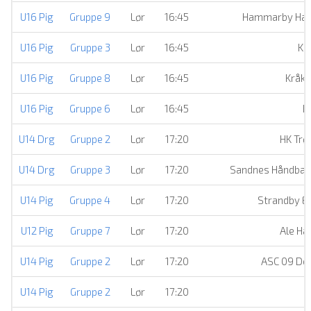
U16 Pig
Gruppe 9
Lør
16:45
Hammarby Han
U16 Pig
Gruppe 3
Lør
16:45
Kä
U16 Pig
Gruppe 8
Lør
16:45
Kråke
U16 Pig
Gruppe 6
Lør
16:45
H
U14 Drg
Gruppe 2
Lør
17:20
HK Trø
U14 Drg
Gruppe 3
Lør
17:20
Sandnes Håndball
U14 Pig
Gruppe 4
Lør
17:20
Strandby Ell
U12 Pig
Gruppe 7
Lør
17:20
Ale Ha
U14 Pig
Gruppe 2
Lør
17:20
ASC 09 D
U14 Pig
Gruppe 2
Lør
17:20
S