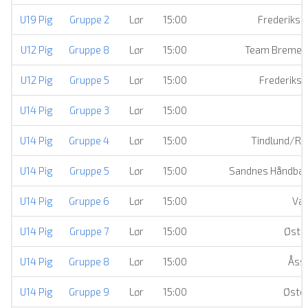
U19 Pig
Gruppe 2
Lør
15:00
Frederiksh
U12 Pig
Gruppe 8
Lør
15:00
Team Bremer
U12 Pig
Gruppe 5
Lør
15:00
Frederiksh
U14 Pig
Gruppe 3
Lør
15:00
Å
U14 Pig
Gruppe 4
Lør
15:00
Tindlund/Ro
U14 Pig
Gruppe 5
Lør
15:00
Sandnes Håndball
U14 Pig
Gruppe 6
Lør
15:00
Var
U14 Pig
Gruppe 7
Lør
15:00
Østsi
U14 Pig
Gruppe 8
Lør
15:00
Åssi
U14 Pig
Gruppe 9
Lør
15:00
Øster