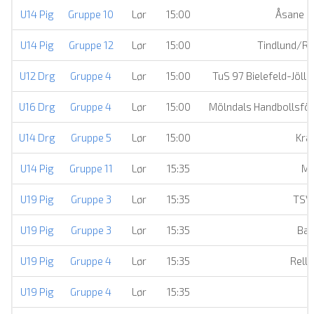
U14 Pig
Gruppe 10
Lør
15:00
Åsane H
U14 Pig
Gruppe 12
Lør
15:00
Tindlund/Ro
U12 Drg
Gruppe 4
Lør
15:00
TuS 97 Bielefeld-Jöll
U16 Drg
Gruppe 4
Lør
15:00
Mölndals Handbollsför
U14 Drg
Gruppe 5
Lør
15:00
Krå
U14 Pig
Gruppe 11
Lør
15:35
Ma
U19 Pig
Gruppe 3
Lør
15:35
TSV 
U19 Pig
Gruppe 3
Lør
15:35
Ba
U19 Pig
Gruppe 4
Lør
15:35
Rell
U19 Pig
Gruppe 4
Lør
15:35