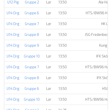
U12 Pig
Gruppe 2
Lør
13:50
Ale Ha
U14 Drg
Gruppe 6
Lør
13:50
HTS/BW96 Han
U14 Drg
Gruppe 7
Lør
13:50
HK Li
U14 Drg
Gruppe 8
Lør
13:50
JSG Fredenbec
U14 Drg
Gruppe 9
Lør
13:50
Kungäl
U14 Drg
Gruppe 10
Lør
13:50
IFK Sköv
U14 Drg
Gruppe 7
Lør
13:50
HTS/BW96 Han
U14 Drg
Gruppe 8
Lør
13:50
IFK Skö
U14 Drg
Gruppe 6
Lør
13:50
HSG
U14 Drg
Gruppe 10
Lør
13:50
HTS/BW96 Han