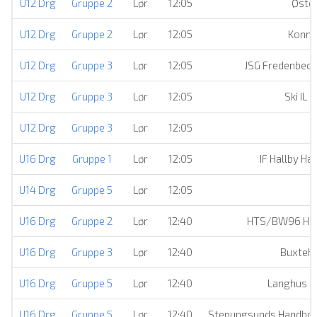
U12 Drg
Gruppe 2
Lør
12:05
Øster
U12 Drg
Gruppe 2
Lør
12:05
Konne
U12 Drg
Gruppe 3
Lør
12:05
JSG Fredenbec
U12 Drg
Gruppe 3
Lør
12:05
Ski IL 
U12 Drg
Gruppe 3
Lør
12:05
U16 Drg
Gruppe 1
Lør
12:05
IF Hallby Ha
U14 Drg
Gruppe 5
Lør
12:05
H
U16 Drg
Gruppe 2
Lør
12:40
HTS/BW96 Han
U16 Drg
Gruppe 3
Lør
12:40
Buxteh
U16 Drg
Gruppe 5
Lør
12:40
Langhus H
U16 Drg
Gruppe 5
Lør
12:40
Stenungsunds Handbol