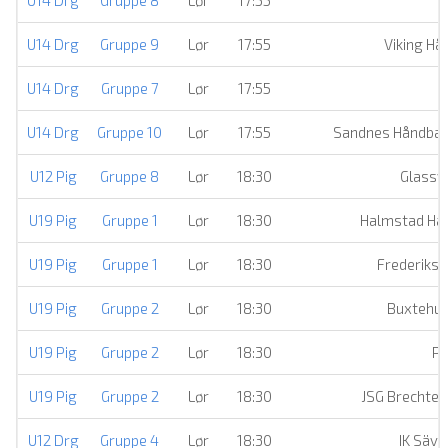
U14 Drg
Gruppe 8
Lør
17:55
Å
U14 Drg
Gruppe 9
Lør
17:55
Viking Hå
U14 Drg
Gruppe 7
Lør
17:55
Å
U14 Drg
Gruppe 10
Lør
17:55
Sandnes Håndball
U12 Pig
Gruppe 8
Lør
18:30
Glassv
U19 Pig
Gruppe 1
Lør
18:30
Halmstad Han
U19 Pig
Gruppe 1
Lør
18:30
Frederiksh
U19 Pig
Gruppe 2
Lør
18:30
Buxtehud
U19 Pig
Gruppe 2
Lør
18:30
Pa
U19 Pig
Gruppe 2
Lør
18:30
JSG Brechte
U12 Drg
Gruppe 4
Lør
18:30
IK Säve