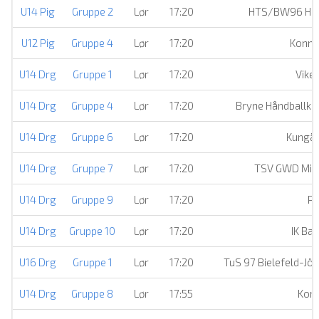
U14 Pig
Gruppe 2
Lør
17:20
HTS/BW96 Han
U12 Pig
Gruppe 4
Lør
17:20
Konne
U14 Drg
Gruppe 1
Lør
17:20
Vike
U14 Drg
Gruppe 4
Lør
17:20
Bryne Håndballkl
U14 Drg
Gruppe 6
Lør
17:20
Kungäl
U14 Drg
Gruppe 7
Lør
17:20
TSV GWD Mind
U14 Drg
Gruppe 9
Lør
17:20
Pa
U14 Drg
Gruppe 10
Lør
17:20
IK Bal
U16 Drg
Gruppe 1
Lør
17:20
TuS 97 Bielefeld-Jö
U14 Drg
Gruppe 8
Lør
17:55
Konn