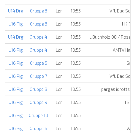
U14 Drg
Gruppe 3
Lør
10:55
VfL Bad Sc
U16 Pig
Gruppe 3
Lør
10:55
HK-7
U14 Drg
Gruppe 4
Lør
10:55
HL Buchholz 08 / Rose
U16 Pig
Gruppe 4
Lør
10:55
AMTV Ham
U16 Pig
Gruppe 5
Lør
10:55
Sæ
U16 Pig
Gruppe 7
Lør
10:55
VfL Bad Sc
U16 Pig
Gruppe 8
Lør
10:55
pargas idrottsf
U16 Pig
Gruppe 9
Lør
10:55
TSV 
U16 Pig
Gruppe 10
Lør
10:55
Å
U16 Pig
Gruppe 6
Lør
10:55
Vå