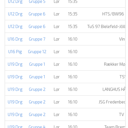
U12 Drg
Gruppe 5
Lør
15:35
B
U12 Drg
Gruppe 6
Lør
15:35
HTS/BW96 Ha
U12 Drg
Gruppe 6
Lør
15:35
TuS 97 Bielefeld-Jöll
U16 Drg
Gruppe 7
Lør
16:10
Vins
U16 Pig
Gruppe 12
Lør
16:10
U19 Drg
Gruppe 1
Lør
16:10
Rækker Møl
U19 Drg
Gruppe 1
Lør
16:10
TSV 
U19 Drg
Gruppe 2
Lør
16:10
LANGHUS HÅ
U19 Drg
Gruppe 2
Lør
16:10
JSG Fredenbec
U19 Drg
Gruppe 2
Lør
16:10
TV F
U19 Drg
Gruppe 4
Lør
16:10
Team Breme