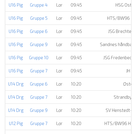
U16 Pig
Gruppe 4
Lør
09:45
HSG Ost
U16 Pig
Gruppe 5
Lør
09:45
HTS/BW96 Ha
U16 Pig
Gruppe 6
Lør
09:45
JSG Brechte
U16 Pig
Gruppe 9
Lør
09:45
Sandnes håndball
U16 Pig
Gruppe 10
Lør
09:45
JSG Fredenbec
U16 Pig
Gruppe 7
Lør
09:45
JH
U14 Drg
Gruppe 6
Lør
10:20
Øster
U14 Drg
Gruppe 7
Lør
10:20
Strandby E
U14 Drg
Gruppe 9
Lør
10:20
SV Henstedt-
U12 Pig
Gruppe 7
Lør
10:20
HTS/BW96 Han