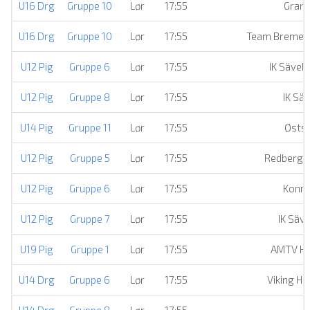
U16 Drg
Gruppe 10
Lør
17:55
Grank
U16 Drg
Gruppe 10
Lør
17:55
Team Bremer
U12 Pig
Gruppe 6
Lør
17:55
IK Säveh
U12 Pig
Gruppe 8
Lør
17:55
IK Sä
U14 Pig
Gruppe 11
Lør
17:55
Østsi
U12 Pig
Gruppe 5
Lør
17:55
Redbergsl
U12 Pig
Gruppe 6
Lør
17:55
Konne
U12 Pig
Gruppe 7
Lør
17:55
IK Säv
U19 Pig
Gruppe 1
Lør
17:55
AMTV H
U14 Drg
Gruppe 6
Lør
17:55
Viking Hå