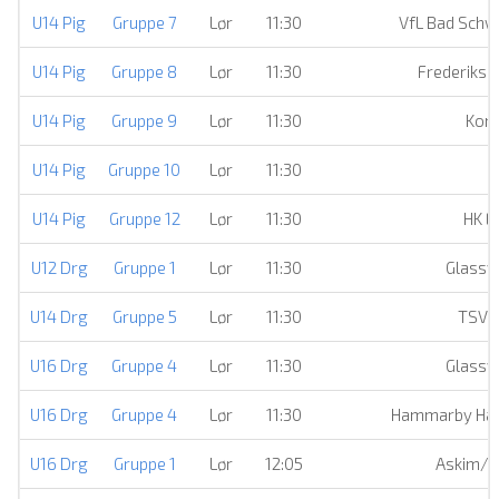
U14 Pig
Gruppe 7
Lør
11:30
VfL Bad Schw
U14 Pig
Gruppe 8
Lør
11:30
Frederiksh
U14 Pig
Gruppe 9
Lør
11:30
Konn
U14 Pig
Gruppe 10
Lør
11:30
R
U14 Pig
Gruppe 12
Lør
11:30
HK E
U12 Drg
Gruppe 1
Lør
11:30
Glassv
U14 Drg
Gruppe 5
Lør
11:30
TSV E
U16 Drg
Gruppe 4
Lør
11:30
Glassv
U16 Drg
Gruppe 4
Lør
11:30
Hammarby Han
U16 Drg
Gruppe 1
Lør
12:05
Askim/S