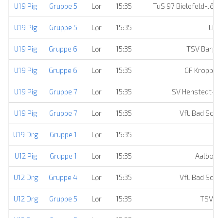
U19 Pig
Gruppe 5
Lør
15:35
TuS 97 Bielefeld-Jö
U19 Pig
Gruppe 5
Lør
15:35
Li
U19 Pig
Gruppe 6
Lør
15:35
TSV Barg
U19 Pig
Gruppe 6
Lør
15:35
GF Kropps
U19 Pig
Gruppe 7
Lør
15:35
SV Henstedt-
U19 Pig
Gruppe 7
Lør
15:35
VfL Bad Sc
U19 Drg
Gruppe 1
Lør
15:35
U12 Pig
Gruppe 1
Lør
15:35
Aalbo
U12 Drg
Gruppe 4
Lør
15:35
VfL Bad Sc
U12 Drg
Gruppe 5
Lør
15:35
TSV E