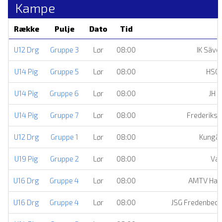
Kampe
Række
Pulje
Dato
Tid
U12 Drg
Gruppe 3
Lør
08:00
IK Säve
U14 Pig
Gruppe 5
Lør
08:00
HSG
U14 Pig
Gruppe 6
Lør
08:00
JH
U14 Pig
Gruppe 7
Lør
08:00
Frederiksh
U12 Drg
Gruppe 1
Lør
08:00
Kungäl
U19 Pig
Gruppe 2
Lør
08:00
Var
U16 Drg
Gruppe 4
Lør
08:00
AMTV Ham
U16 Drg
Gruppe 4
Lør
08:00
JSG Fredenbec