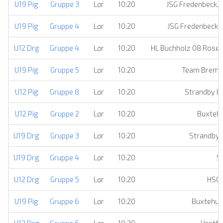
U19 Pig
Gruppe 3
Lør
10:20
JSG Fredenbeck/
U19 Pig
Gruppe 4
Lør
10:20
JSG Fredenbeck/
U12 Drg
Gruppe 4
Lør
10:20
HL Buchholz 08 Rose
U19 Pig
Gruppe 5
Lør
10:20
Team Breme
U12 Pig
Gruppe 8
Lør
10:20
Strandby Ell
U12 Pig
Gruppe 2
Lør
10:20
Buxteh
U19 Drg
Gruppe 3
Lør
10:20
Strandby E
U19 Drg
Gruppe 4
Lør
10:20
S
U12 Drg
Gruppe 5
Lør
10:20
HSG
U19 Pig
Gruppe 6
Lør
10:20
Buxtehud