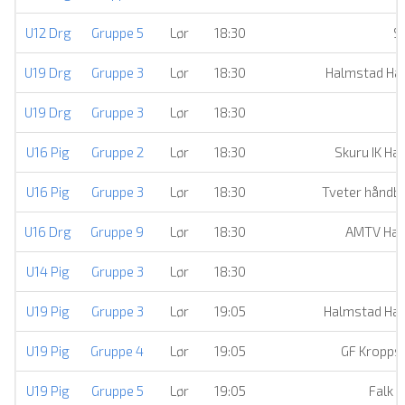
U12 Drg
Gruppe 5
Lør
18:30
S
U19 Drg
Gruppe 3
Lør
18:30
Halmstad Han
U19 Drg
Gruppe 3
Lør
18:30
U16 Pig
Gruppe 2
Lør
18:30
Skuru IK Ha
U16 Pig
Gruppe 3
Lør
18:30
Tveter håndba
U16 Drg
Gruppe 9
Lør
18:30
AMTV Ham
U14 Pig
Gruppe 3
Lør
18:30
S
U19 Pig
Gruppe 3
Lør
19:05
Halmstad Han
U19 Pig
Gruppe 4
Lør
19:05
GF Kroppsk
U19 Pig
Gruppe 5
Lør
19:05
Falk 