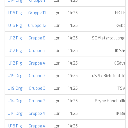
U14 Drg
Gruppe 1
Lør
14:25
U16 Pig
Gruppe 11
Lør
14:25
HK Lid
U16 Pig
Gruppe 12
Lør
14:25
Kviber
U12 Pig
Gruppe 8
Lør
14:25
SC Alstertal Lange
U12 Pig
Gruppe 3
Lør
14:25
IK Säv
U12 Pig
Gruppe 4
Lør
14:25
IK Säve
U19 Drg
Gruppe 3
Lør
14:25
TuS 97 Bielefeld-Jö
U19 Drg
Gruppe 3
Lør
14:25
TSV E
U14 Drg
Gruppe 2
Lør
14:25
Bryne Håndballkl
U14 Drg
Gruppe 4
Lør
14:25
IK Bal
U16 Pig
Gruppe 4
Lør
14:25
B