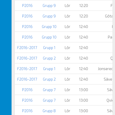
P2016
Grupp 9
Lör
12:20
Fl
P2016
Grupp 9
Lör
12:20
Götah
P2016
Grupp 10
Lör
12:40
Pa
P2016
Grupp 10
Lör
12:40
Part
F2016-2017
Grupp 1
Lör
12:40
F2016-2017
Grupp 2
Lör
12:40
Qv
F2016-2017
Grupp 1
Lör
12:40
Jonsereds
F2016-2017
Grupp 2
Lör
12:40
Säveda
P2016
Grupp 7
Lör
13:00
Säve
P2016
Grupp 7
Lör
13:00
Qvid
P2016
Grupp 8
Lör
13:00
Säve