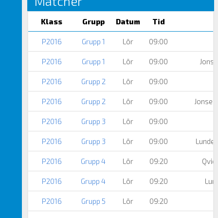
Matcher
Klass
Grupp
Datum
Tid
P2016
Grupp 1
Lör
09:00
P2016
Grupp 1
Lör
09:00
Jonse
P2016
Grupp 2
Lör
09:00
P2016
Grupp 2
Lör
09:00
Jonsere
P2016
Grupp 3
Lör
09:00
P2016
Grupp 3
Lör
09:00
Lunden
P2016
Grupp 4
Lör
09:20
Qvid
P2016
Grupp 4
Lör
09:20
Lun
P2016
Grupp 5
Lör
09:20