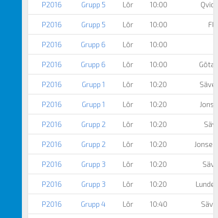
P2016
Grupp 5
Lör
10:00
Qvidi
P2016
Grupp 5
Lör
10:00
Fl
P2016
Grupp 6
Lör
10:00
P2016
Grupp 6
Lör
10:00
Götah
P2016
Grupp 1
Lör
10:20
Säved
P2016
Grupp 1
Lör
10:20
Jonse
P2016
Grupp 2
Lör
10:20
Säve
P2016
Grupp 2
Lör
10:20
Jonsere
P2016
Grupp 3
Lör
10:20
Säve
P2016
Grupp 3
Lör
10:20
Lunden
P2016
Grupp 4
Lör
10:40
Säved