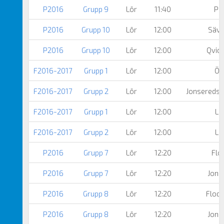
P2016
Grupp 9
Lör
11:40
Par
P2016
Grupp 10
Lör
12:00
Säve
P2016
Grupp 10
Lör
12:00
Qvidi
F2016-2017
Grupp 1
Lör
12:00
Öj
F2016-2017
Grupp 2
Lör
12:00
Jonsereds 
F2016-2017
Grupp 1
Lör
12:00
Le
F2016-2017
Grupp 2
Lör
12:00
Le
P2016
Grupp 7
Lör
12:20
Flo
P2016
Grupp 7
Lör
12:20
Jons
P2016
Grupp 8
Lör
12:20
Floda
P2016
Grupp 8
Lör
12:20
Jons