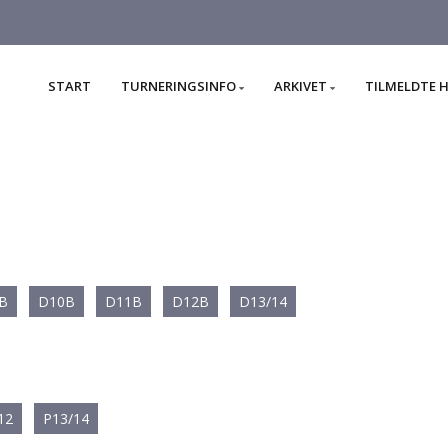
START
TURNERINGSINFO
ARKIVET
TILMELDTE 
B
D10B
D11B
D12B
D13/14
12
P13/14