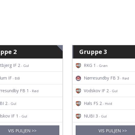
ppe 2
Gruppe 3
tbjerg IF 2
RKG 1
- Gul
- Grøn
dum IF
Nørresundby FB 3
- Blå
- Rød
rresundby FB 1
Vodskov IF 2
- Rød
- Gul
BI 2
Hals FS 2
- Gul
- Hvid
skov IF 1
NUBI 3
- Gul
- Gul
VIS PULJEN >>
VIS PULJEN >>