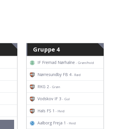
Gruppe 4
IF Fremad Nørhalne
- Grøn/hvid
Nørresundby FB 4
- Rød
RKG 2
- Grøn
Vodskov IF 3
- Gul
Hals FS 1
- Hvid
Aalborg Freja 1
- Hvid