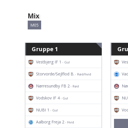
Mix
M05
Gruppe 1
Gru
Vestbjerg IF 1
Ves
- Gul
Storvorde/Sejlflod B.
Va
- Rød/hvid
Nørresundby FB 2
Nø
- Rød
Vodskov IF 4
NU
- Gul
NUBI 1
Vod
- Gul
Aalborg Freja 2
- Hvid