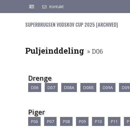
Kontakt
SUPERBRUGSEN VODSKOV CUP 2025 [ARCHIVED]
Puljeinddeling
» D06
Drenge
D06
D07
D08A
D08B
D09A
D09
Piger
P06
P07
P08
P09
P10
P11
P