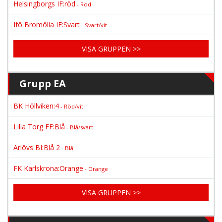
Helsingborgs IF:röd
- Röd
Ifö Bromölla IF:Svart
- Svart/vit
VISA GRUPPEN >>
Grupp EA
BK Höllviken:4
- Röd/vit
Lilla Torg FF:Blå
- Blå/svart
Arlövs BI:Blå 2
- Blå
FK Karlskrona:Orange
- Orange
VISA GRUPPEN >>