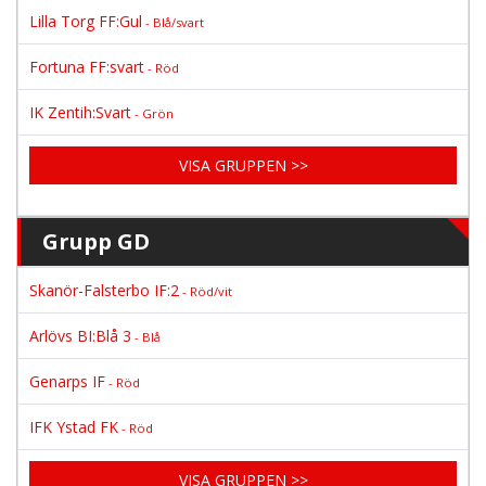
Lilla Torg FF:Gul
- Blå/svart
Fortuna FF:svart
- Röd
IK Zentih:Svart
- Grön
VISA GRUPPEN >>
Grupp GD
Skanör-Falsterbo IF:2
- Röd/vit
Arlövs BI:Blå 3
- Blå
Genarps IF
- Röd
IFK Ystad FK
- Röd
VISA GRUPPEN >>