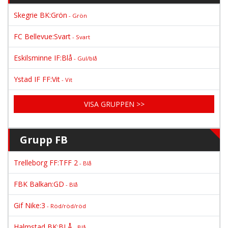
Skegrie BK:Grön
- Grön
FC Bellevue:Svart
- Svart
Eskilsminne IF:Blå
- Gul/blå
Ystad IF FF:Vit
- Vit
VISA GRUPPEN >>
Grupp FB
Trelleborg FF:TFF 2
- Blå
FBK Balkan:GD
- Blå
Gif Nike:3
- Röd/röd/röd
Halmstad BK:BLÅ
- Blå