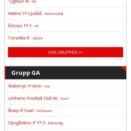
Tygelsjö IK
- Vit
Malmö FF:Ljusblå
- Himmelsblå
Åstorps FF:1
- Vit
Tomelilla IF
- Blå/vit
VISA GRUPPEN >>
Grupp GA
Skabersjö IF:Grön
- Gul
Limhamn Football Club:Vit
- Svart
Åkarp IF:Svart
- Röd/svart
Djurgårdens IF FF:3
- Blårandig