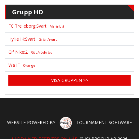
Grupp HD
FC Trelleborg:Svart
- Marinblå
Hyllie IK:Svart
- Grön/svart
Gif Nike:2
- Röd/röd/röd
Wä IF
- Orange
VISA GRUPPEN >>
WEBSITE POWERED BY
TOURNAMENT SOFTWARE
LADDA NED TESTVERSION HÄR!
© (C) PROCUP AB 2026