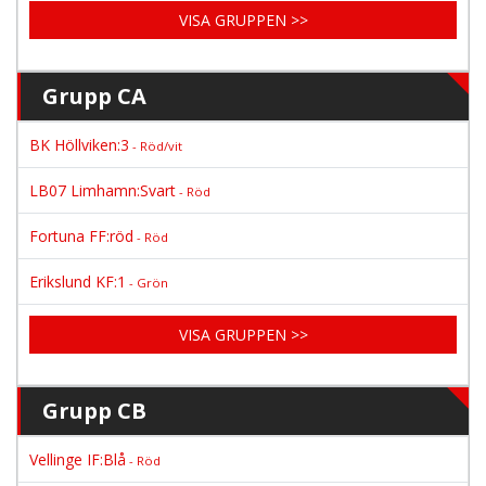
VISA GRUPPEN >>
Grupp CA
BK Höllviken:3
- Röd/vit
LB07 Limhamn:Svart
- Röd
Fortuna FF:röd
- Röd
Erikslund KF:1
- Grön
VISA GRUPPEN >>
Grupp CB
Vellinge IF:Blå
- Röd