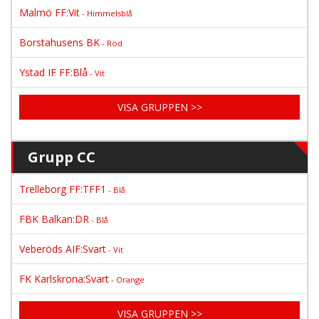
Malmö FF:Vit
- Himmelsblå
Borstahusens BK
- Röd
Ystad IF FF:Blå
- Vit
VISA GRUPPEN >>
Grupp CC
Trelleborg FF:TFF1
- Blå
FBK Balkan:DR
- Blå
Veberöds AIF:Svart
- Vit
FK Karlskrona:Svart
- Orange
VISA GRUPPEN >>