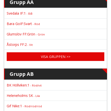
Grupp AA
Svedala IF:1
- Blå
Bara GoIF:Svart
- Röd
Glumslöv FF:Grön
- Grön
Åstorps FF:2
- Vit
VISA GRUPPEN >>
Grupp AB
BK Höllviken:1
- Röd/vit
Heleneholms SK
- Lila
Gif Nike:1
- Röd/röd/röd