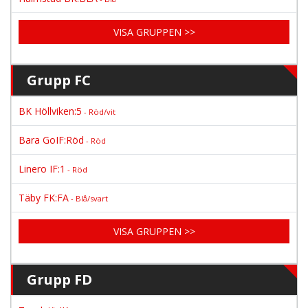
VISA GRUPPEN >>
Grupp FC
BK Höllviken:5
- Röd/vit
Bara GoIF:Röd
- Röd
Linero IF:1
- Röd
Täby FK:FA
- Blå/svart
VISA GRUPPEN >>
Grupp FD