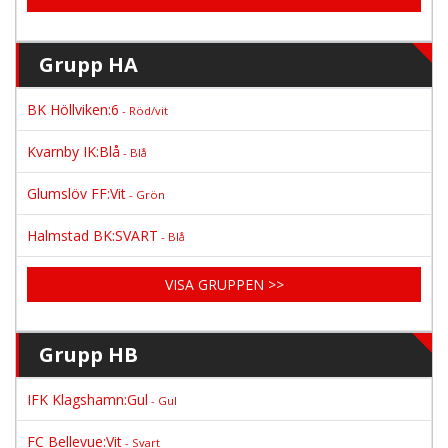
Grupp HA
BK Höllviken:6
- Röd/vit
Kvarnby IK:Blå
- Blå
Glumslöv FF:Vit
- Grön
Halmstad BK:SVART
- Blå
VISA GRUPPEN >>
Grupp HB
IFK Klagshamn:Gul
- Gul
FC Bellevue:Vit
- Svart