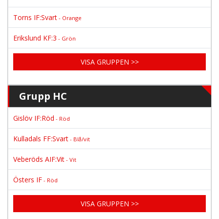
Torns IF:Svart
- Orange
Erikslund KF:3
- Grön
VISA GRUPPEN >>
Grupp HC
Gislöv IF:Röd
- Röd
Kulladals FF:Svart
- Blå/vit
Veberöds AIF:Vit
- Vit
Östers IF
- Röd
VISA GRUPPEN >>