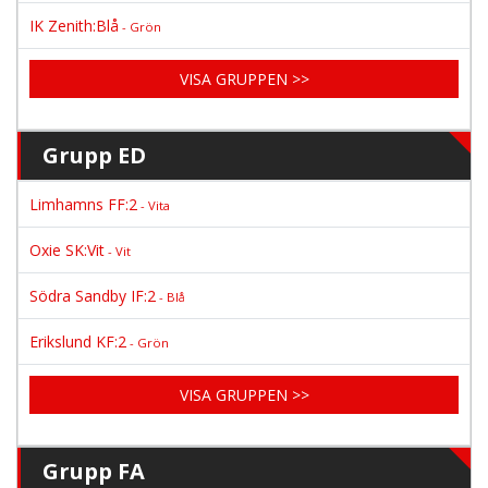
IK Zenith:Blå
- Grön
VISA GRUPPEN >>
Grupp ED
Limhamns FF:2
- Vita
Oxie SK:Vit
- Vit
Södra Sandby IF:2
- Blå
Erikslund KF:2
- Grön
VISA GRUPPEN >>
Grupp FA