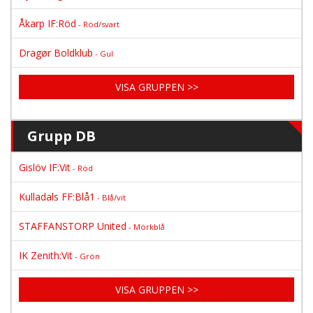
Åkarp IF:Röd
- Röd/svart
Dragør Boldklub
- Gul
VISA GRUPPEN >>
Grupp DB
Gislöv IF:Vit
- Röd
Kulladals FF:Blå1
- Blå/vit
STAFFANSTORP United
- Mörkblå
IK Zenith:Vit
- Grön
VISA GRUPPEN >>