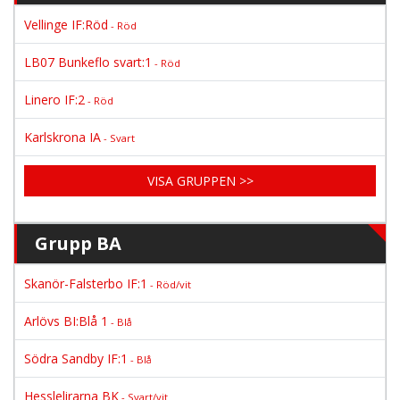
Vellinge IF:Röd
- Röd
LB07 Bunkeflo svart:1
- Röd
Linero IF:2
- Röd
Karlskrona IA
- Svart
VISA GRUPPEN >>
Grupp BA
Skanör-Falsterbo IF:1
- Röd/vit
Arlövs BI:Blå 1
- Blå
Södra Sandby IF:1
- Blå
Hesslelirarna BK
- Svart/vit