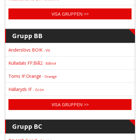
VISA GRUPPEN >>
Grupp BB
Anderslövs BOIK
- Vit
Kulladals FF:Blå2
- Blå/vit
Torns IF:Orange
- Orange
Hällaryds IF
- Grön
VISA GRUPPEN >>
Grupp BC