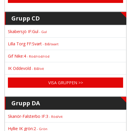
Grupp CD
Skabersjö IF:Gul
- Gul
Lilla Torg FF:Svart
- Blå/svart
Gif Nike:4
- Röd/röd/röd
IK Oddevold
- Blå/vit
VISA GRUPPEN >>
Grupp DA
Skanör-Falsterbo IF:3
- Röd/vit
Hyllie IK grön:2
- Grön