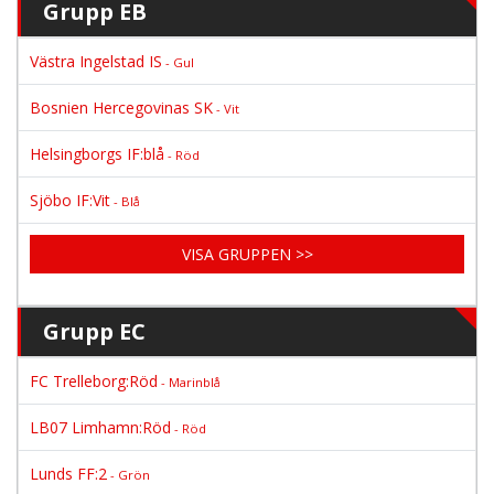
Grupp EB
Västra Ingelstad IS
- Gul
Bosnien Hercegovinas SK
- Vit
Helsingborgs IF:blå
- Röd
Sjöbo IF:Vit
- Blå
VISA GRUPPEN >>
Grupp EC
FC Trelleborg:Röd
- Marinblå
LB07 Limhamn:Röd
- Röd
Lunds FF:2
- Grön