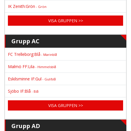
IK Zenith:Grön
- Grön
VISA GRUPPEN >>
Grupp AC
FC Trelleborg:Blå
- Marinblå
Malmö FF:Lila
- Himmelsblå
Eskilsminne IF:Gul
- Gul/blå
Sjöbo IF:Blå
- Blå
VISA GRUPPEN >>
Grupp AD