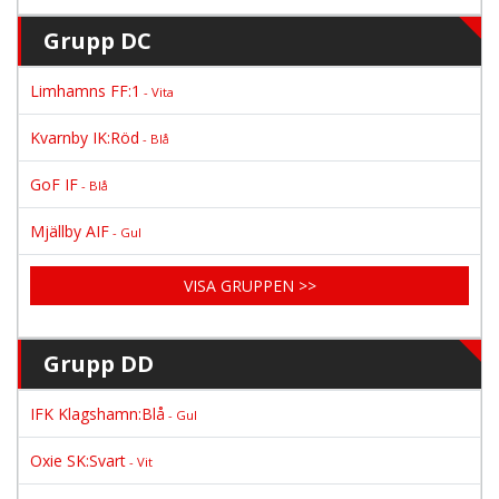
Grupp DC
Limhamns FF:1
- Vita
Kvarnby IK:Röd
- Blå
GoF IF
- Blå
Mjällby AIF
- Gul
VISA GRUPPEN >>
Grupp DD
IFK Klagshamn:Blå
- Gul
Oxie SK:Svart
- Vit