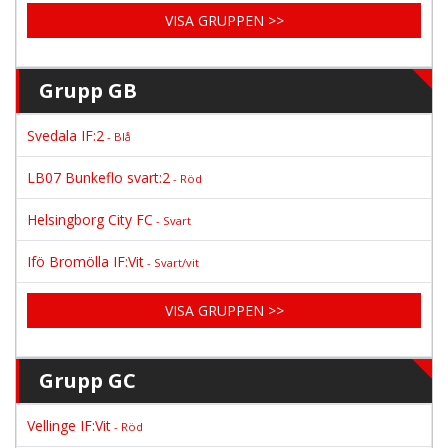
VISA GRUPPEN >>
Grupp GB
Svedala IF:2
- Blå
LB07 Bunkeflo svart:2
- Röd
Helsingborg City FC
- Svart
Ifö Bromölla IF:Vit
- Svart/vit
VISA GRUPPEN >>
Grupp GC
Vellinge IF:Vit
- Röd