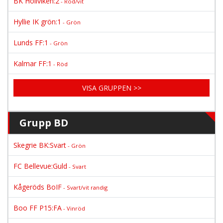
BK Höllviken:2
- Röd/vit
Hyllie IK grön:1
- Grön
Lunds FF:1
- Grön
Kalmar FF:1
- Röd
VISA GRUPPEN >>
Grupp BD
Skegrie BK:Svart
- Grön
FC Bellevue:Guld
- Svart
Kågeröds BoIF
- Svart/vit randig
Boo FF P15:FA
- Vinröd