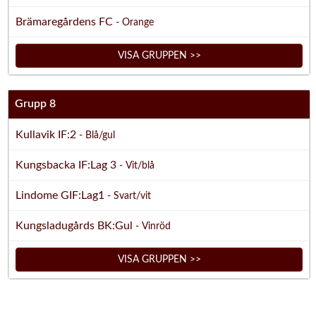
Brämaregårdens FC
- Orange
VISA GRUPPEN >>
Grupp 8
Kullavik IF:2
- Blå/gul
Kungsbacka IF:Lag 3
- Vit/blå
Lindome GIF:Lag1
- Svart/vit
Kungsladugårds BK:Gul
- Vinröd
VISA GRUPPEN >>