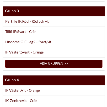
Grupp 3
Partille IF:Röd
- Röd och vit
Tölö IF:Svart
- Grön
Lindome GIF:Lag2
- Svart/vit
IF Väster:Svart
- Orange
VISA GRUPPEN >>
Grupp 4
IF Väster:Vit
- Orange
IK Zenith:Vit
- Grön