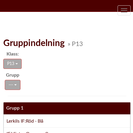
Togg
navi
Gruppindelning
» P13
Klass:
P13
Grupp
---
Grupp 1
Lerkils IF:Röd
- Blå