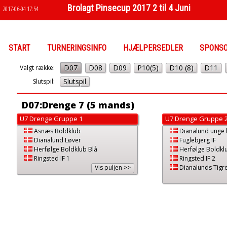
Brolagt Pinsecup 2017 2 til 4 Juni
2017-06-04 17:54
START
TURNERINGSINFO
HJÆLPERSEDLER
SPONS
D07
D08
D09
P10(5)
D10 (8)
D11
Valgt række:
Slutspil
Slutspil:
D07:Drenge 7 (5 mands)
U7 Drenge Gruppe 1
U7 Drenge Gruppe 
Asnæs Boldklub
Dianalund unge 
Dianalund Løver
Fuglebjerg IF
Herfølge Boldklub Blå
Herfølge Boldkl
Ringsted IF 1
Ringsted IF:2
Vis puljen >>
Dianalunds Tigr