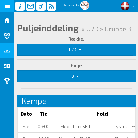
Powered by
Puljeinddeling
» U7D » Gruppe 3
Række:
U7D
Pulje
3
Kampe
Dato
Tid
hold
Søn
09:00
Skødstrup SF:1
-
Lystrup IF:#