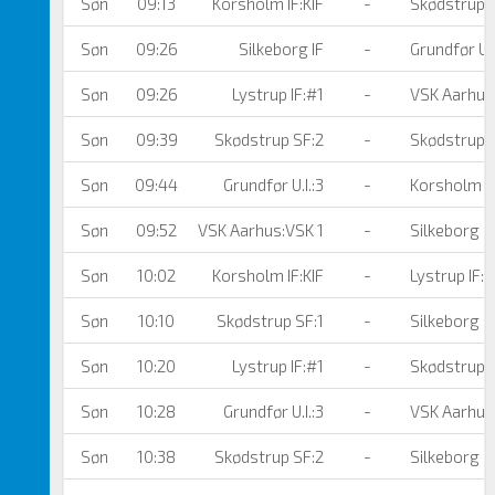
Søn
09:13
Korsholm IF:KIF
-
Skødstrup 
Søn
09:26
Silkeborg IF
-
Grundfør U.I
Søn
09:26
Lystrup IF:#1
-
VSK Aarhus
Søn
09:39
Skødstrup SF:2
-
Skødstrup S
Søn
09:44
Grundfør U.I.:3
-
Korsholm IF
Søn
09:52
VSK Aarhus:VSK 1
-
Silkeborg IF
Søn
10:02
Korsholm IF:KIF
-
Lystrup IF:#
Søn
10:10
Skødstrup SF:1
-
Silkeborg IF
Søn
10:20
Lystrup IF:#1
-
Skødstrup 
Søn
10:28
Grundfør U.I.:3
-
VSK Aarhus
Søn
10:38
Skødstrup SF:2
-
Silkeborg IF