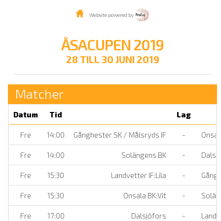
Website powered by
ÅSACUPEN 2019
28 TILL 30 JUNI 2019
Matcher
Datum
Tid
Lag
Fre
14:00
Gånghester SK / Målsryds IF
-
Onsala
Fre
14:00
Solängens BK
-
Dalsj
Fre
15:30
Landvetter IF:Lila
-
Gånghe
Fre
15:30
Onsala BK:Vit
-
Solän
Fre
17:00
Dalsjöfors
-
Landve