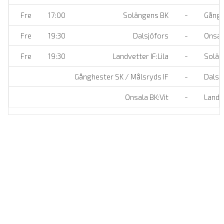
Fre
17:00
Solängens BK
-
Gånghe
Fre
19:30
Dalsjöfors
-
Onsala
Fre
19:30
Landvetter IF:Lila
-
Solän
Gånghester SK / Målsryds IF
-
Dalsj
Onsala BK:Vit
-
Landve