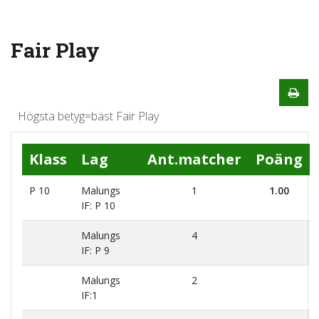
Fair Play
Högsta betyg=bäst Fair Play
Klass
Lag
Ant.matcher
Poäng
P 10
Malungs
1
1.00
IF: P 10
Malungs
4
IF: P 9
Malungs
2
IF:1