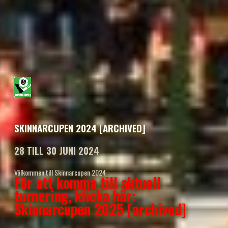
SKINNARCUPEN 2024 [ARCHIVED]
28 TILL 30 JUNI 2024
Välkommen till Skinnarcupen 2024
För att komma till aktuell
turnering, klicka här:
Skinnarcupen 2025 [archived]