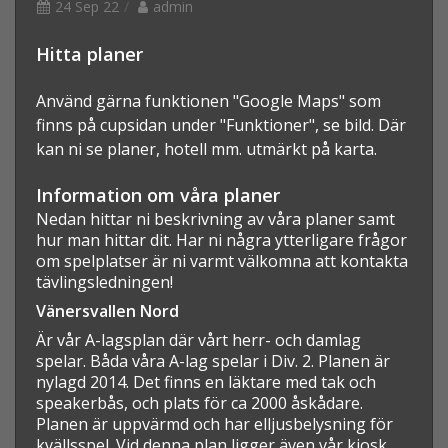
24 Sep 22
admin
Hitta planer
Använd gärna funktionen "Google Maps" som
finns på cupsidan under "Funktioner", se bild. Där
kan ni se planer, hotell mm. utmärkt på karta.
Information om våra planer
Nedan hittar ni beskrivning av våra planer samt
hur man hittar dit. Har ni några ytterligare frågor
om spelplatser är ni varmt välkomna att kontakta
tävlingsledningen!
Vänersvallen Nord
Är vår A-lagsplan där vårt herr- och damlag
spelar. Båda våra A-lag spelar i Div. 2. Planen är
nylagd 2014. Det finns en läktare med tak och
speakerbås, och plats för ca 2000 åskådare.
Planen är uppvärmd och har elljusbelysning för
kvällsspel. Vid denna plan ligger även vår kiosk,