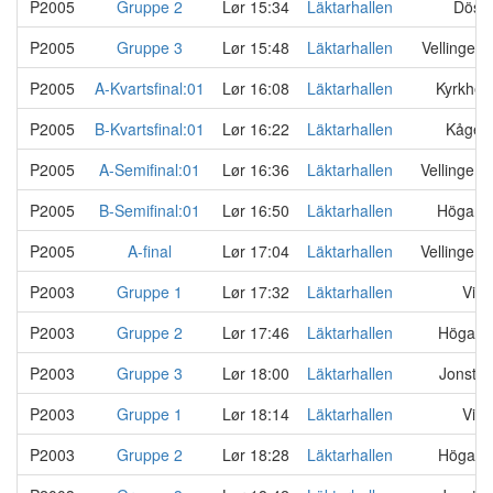
P2005
Gruppe 2
Lør 15:34
Läktarhallen
Dösjö
P2005
Gruppe 3
Lør 15:48
Läktarhallen
Vellinge 
P2005
A-Kvartsfinal:01
Lør 16:08
Läktarhallen
Kyrkhed
P2005
B-Kvartsfinal:01
Lør 16:22
Läktarhallen
Kågerö
P2005
A-Semifinal:01
Lør 16:36
Läktarhallen
Vellinge 
P2005
B-Semifinal:01
Lør 16:50
Läktarhallen
Höganä
P2005
A-final
Lør 17:04
Läktarhallen
Vellinge 
P2003
Gruppe 1
Lør 17:32
Läktarhallen
Vike
P2003
Gruppe 2
Lør 17:46
Läktarhallen
Höganä
P2003
Gruppe 3
Lør 18:00
Läktarhallen
Jonstor
P2003
Gruppe 1
Lør 18:14
Läktarhallen
Vike
P2003
Gruppe 2
Lør 18:28
Läktarhallen
Höganä