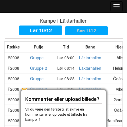
Kampe i Läktarhallen
Lør 10/12
Søn 11/12
Række
Pulje
Tid
Bane
Hjem
P2008
Gruppe 1
Lør 08:00
Läktarhallen
Aller
P2008
Gruppe 2
Lør 08:14
Läktarhallen
Helsing
P2008
Gruppe 1
Lør 08:28
Läktarhallen
Ödåkra
P2008
Gruppe 2
Lør 08:42
Läktarhallen
Vikens
Kommenter eller upload billede?
P2008
Gruppe 1
Lør 08:56
Läktarhallen
Gantoft
P2008
Vil du være den første til at skrive en
Gruppe 2
Lør 09:10
Läktarhallen
Ödåkra
kommentar eller uploade et billede fra
kampen?
P2008
Gruppe 1
Lør 09:24
Läktarhallen
Ramlösa Sö