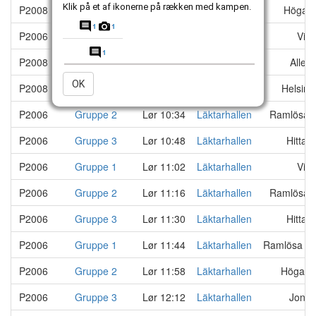
Klik på et af ikonerne på rækken med kampen.
P2008
Gruppe 2
Lør 09:38
Läktarhallen
Högabo
P2006
Gruppe 1
Lør 09:52
Läktarhallen
Vike
P2008
Gruppe 1
Lør 10:06
Läktarhallen
Aller
OK
P2008
Gruppe 2
Lør 10:20
Läktarhallen
Helsing
P2006
Gruppe 2
Lør 10:34
Läktarhallen
Ramlösa S
P2006
Gruppe 3
Lør 10:48
Läktarhallen
Hittarp
P2006
Gruppe 1
Lør 11:02
Läktarhallen
Vike
P2006
Gruppe 2
Lør 11:16
Läktarhallen
Ramlösa S
P2006
Gruppe 3
Lør 11:30
Läktarhallen
Hittarp
P2006
Gruppe 1
Lør 11:44
Läktarhallen
Ramlösa Sö
P2006
Gruppe 2
Lør 11:58
Läktarhallen
Höganä
P2006
Gruppe 3
Lør 12:12
Läktarhallen
Jonst