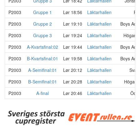
P2003
Gruppe 3
Lør 18:42
Läktarhallen
Jonstor
P2003
Gruppe 1
Lør 18:56
Läktarhallen
Rå
P2003
Gruppe 2
Lør 19:10
Läktarhallen
Boys Aca
P2003
Gruppe 3
Lør 19:24
Läktarhallen
Höganä
P2003
A-Kvartsfinal:02
Lør 19:44
Läktarhallen
Boys Aca
P2003
B-Kvartsfinal:01
Lør 19:58
Läktarhallen
Boys Aca
P2003
A-Semifinal:01
Lør 20:12
Läktarhallen
Sval
P2003
B-Semifinal:01
Lør 20:28
Läktarhallen
Höganä
P2003
A-final
Lør 20:46
Läktarhallen
Ödåk