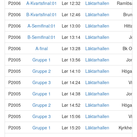
P2006
A-Kvartsfinal:01
Lør 12:32
Läktarhallen
Ramlösa S
P2006
B-Kvartsfinal:01
Lør 12:46
Läktarhallen
Brunnb
P2006
A-Semifinal:01
Lør 13:00
Läktarhallen
Hittarp
P2006
B-Semifinal:01
Lør 13:14
Läktarhallen
Jon
P2006
A-final
Lør 13:28
Läktarhallen
Bk Oly
P2005
Gruppe 1
Lør 13:56
Läktarhallen
Jonst
P2005
Gruppe 2
Lør 14:10
Läktarhallen
Höganä
P2005
Gruppe 3
Lør 14:24
Läktarhallen
Vike
P2005
Gruppe 1
Lør 14:38
Läktarhallen
Jonst
P2005
Gruppe 2
Lør 14:52
Läktarhallen
Höganä
P2005
Gruppe 3
Lør 15:06
Läktarhallen
Vike
P2005
Gruppe 1
Lør 15:20
Läktarhallen
Kyrkheddi