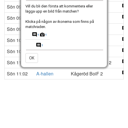
Sön 09:10
Läktarhallen
Högaborg bk Svart
Vill du bli den första att kommentera eller
lägga upp en bild från matchen?
Sön 09:38
A-hallen
Höganäs BK Blå
Klicka på någon av ikonerna som finns på
matchraden.
Sön 09:38
Läktarhallen
Vikens ik Blå
Sön 10:06
A-hallen
Ödåkra IF Röd
Sön 10:06
Läktarhallen
Höganäs BK Blå
OK
Sön 11:02
Läktarhallen
Ramlösa Södra IF Lag 2
Sön 11:02
A-hallen
Kågeröd BoiF 2