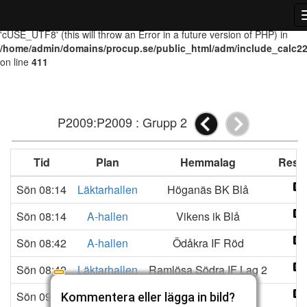
Warning
: Use of undefined constant cUSE_UTF8 - assumed
'cUSE_UTF8' (this will throw an Error in a future version of PHP) in
/home/admin/domains/procup.se/public_html/adm/include_calc2
on line
411
P2009:P2009 : Grupp 2
Tid
Plan
Hemmalag
Resul
Sön 08:14
Läktarhallen
Höganäs BK Blå
Sön 08:14
A-hallen
Vikens ik Blå
Sön 08:42
A-hallen
Ödåkra IF Röd
Sön 08:42
Läktarhallen
Ramlösa Södra IF Lag 2
Sön 09:10
A-hallen
Kågeröd BoiF 2
Kommentera eller lägga in bild?