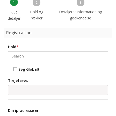
1
2
3
Hold og
Detaljeret information og
Klub
rækker
godkendelse
detaljer
Registration
Hold
*
Søg Globalt
Trøjefarve:
Din ip-adresse er: