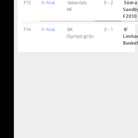
F13
A-final
Veberöds
0 - 2
Södra
AIF
Sandby
F2010
F14
A-final
BK
0 - 1
IF
Olympic:grön
Limha
Bunkef