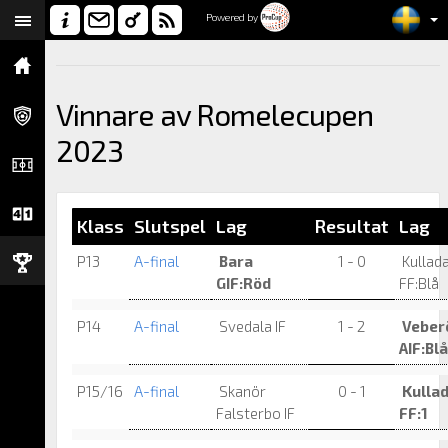
Powered by
Vinnare av Romelecupen
2023
Klass
Slutspel
Lag
Resultat
Lag
P13
A-final
Bara
1 - 0
Kullada
GIF:Röd
FF:Blå
P14
A-final
Svedala IF
1 - 2
Veber
AIF:Blå
P15/16
A-final
Skanör
0 - 1
Kullad
Falsterbo IF
FF:1