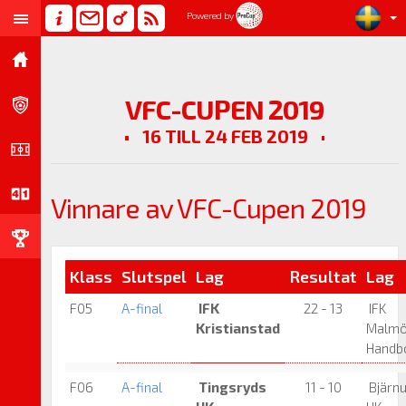
Powered by
VFC-CUPEN 2019
16 TILL 24 FEB 2019
Vinnare av VFC-Cupen 2019
Klass
Slutspel
Lag
Resultat
Lag
F05
A-final
IFK
22 - 13
IFK
Kristianstad
Malm
Handbo
F06
A-final
Tingsryds
11 - 10
Bjärn