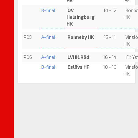
HK
HK
B-final
OV
14 - 12
Ronne
Helsingborg
HK
HK
P05
A-final
Ronneby HK
15 - 11
Vinsl
HK
P06
A-final
LVHK:Röd
16 - 14
IFK Ys
B-final
Eslövs HF
18 - 10
Vinsl
HK