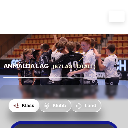
ANMÄLDA LAG
(87 LAG TOTALT)
Klass
Klubb
Land