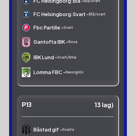
FC Helsingborg:Blå -
Blå/svart
FC Helsingborg:Svart -
Blå/svart
Fbc Partille -
Svart
Gantofta IBK -
Rosa
IBK Lund -
Svart/lime
Lomma FBC -
Neongrön
Malmhaug IBF -
Svart
Onsala Ibk -
Rosa
P13
13 lag)
Röke IBK:Vinröd -
Vinröd
Värnamo IK -
Vit
Båstad gif -
Svarta