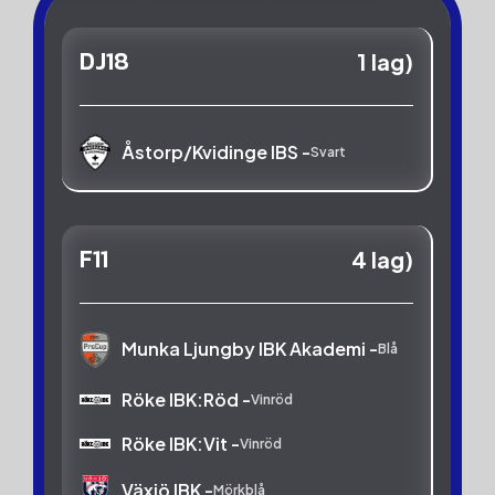
DJ18
1 lag)
Åstorp/Kvidinge IBS -
Svart
F11
4 lag)
Munka Ljungby IBK Akademi -
Blå
Röke IBK:Röd -
Vinröd
Röke IBK:Vit -
Vinröd
Växjö IBK -
Mörkblå