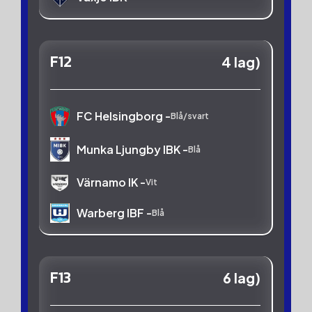
F12
4 lag)
FC Helsingborg -
Blå/svart
Munka Ljungby IBK -
Blå
Värnamo IK -
Vit
Warberg IBF -
Blå
F13
6 lag)