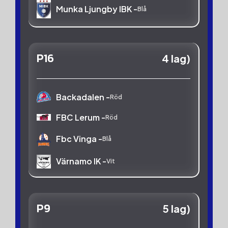
Munka Ljungby IBK -
Blå
P16
4 lag)
Backadalen -
Röd
FBC Lerum -
Röd
Fbc Vinga -
Blå
Värnamo IK -
Vit
P9
5 lag)