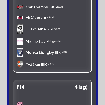
Carlshamns IBK -
Röd
FBC Lerum -
Röd
Husqvarna IK -
Svart
Malmö fbc -
Magenta
Munka Ljungby IBK -
Blå
Tvååker IBK -
Röd
F14
4 lag)