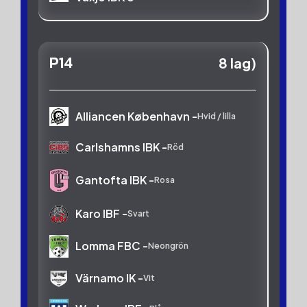
Växjö Vipers:1 -
Mörkblå
Warberg IBF -
Blå
P14
8 lag)
Alliancen København -
Hvid / lilla
Carlshamns IBK -
Röd
Gantofta IBK -
Rosa
Karo IBF -
Svart
Lomma FBC -
Neongrön
Värnamo IK -
Vit