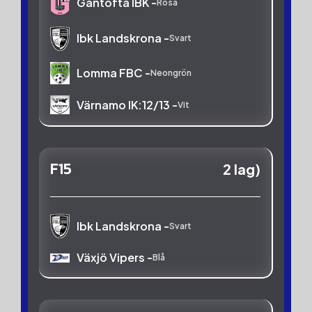
Gantofta IBK -
Rosa
Ibk Landskrona -
Svart
Lomma FBC -
Neongrön
Värnamo IK:12/13 -
Vit
F15
2 lag)
Ibk Landskrona -
Svart
Växjö Vipers -
Blå