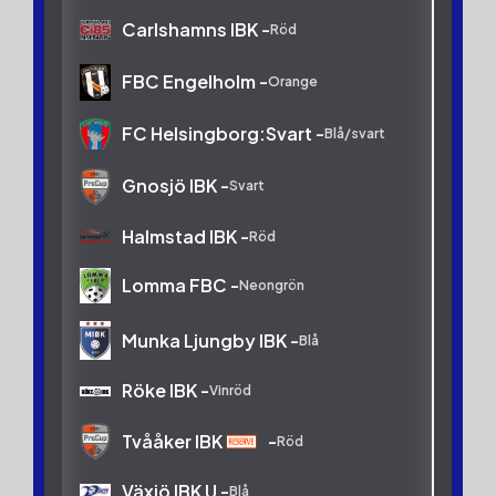
Warberg IBF -
Blå
Carlshamns IBK -
Röd
FBC Engelholm -
Orange
FC Helsingborg:Svart -
Blå/svart
Gnosjö IBK -
Svart
Halmstad IBK -
Röd
Lomma FBC -
Neongrön
Munka Ljungby IBK -
Blå
Röke IBK -
Vinröd
Tvååker IBK
-
Röd
Växjö IBK U -
Blå