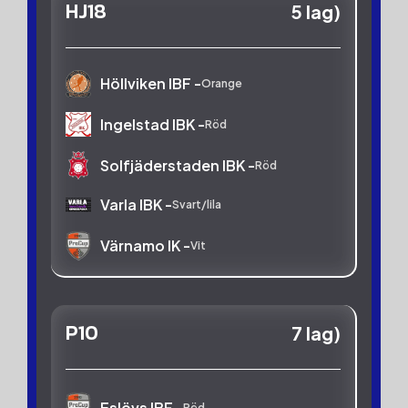
HJ18
5 lag)
Höllviken IBF -
Orange
Ingelstad IBK -
Röd
Solfjäderstaden IBK -
Röd
Varla IBK -
Svart/lila
Värnamo IK -
Vit
P10
7 lag)
Eslövs IBF -
Röd