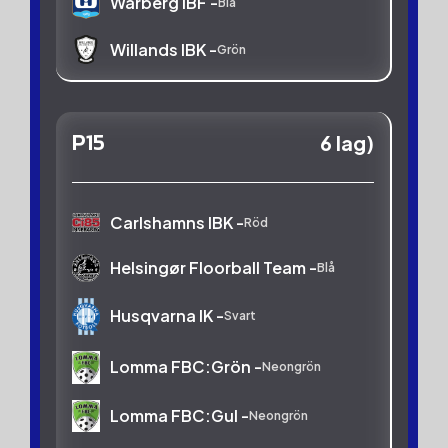
Warberg IBF -
Blå
Willands IBK -
Grön
P15
6 lag)
Carlshamns IBK -
Röd
Helsingør Floorball Team -
Blå
Husqvarna IK -
Svart
Lomma FBC:Grön -
Neongrön
Lomma FBC:Gul -
Neongrön