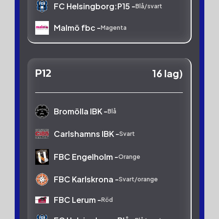
FC Helsingborg:P15 -
Blå/svart
Malmö fbc -
Magenta
P12
16 lag)
Bromölla IBK -
Blå
Carlshamns IBK -
Svart
FBC Engelholm -
Orange
FBC Karlskrona -
Svart/orange
FBC Lerum -
Röd