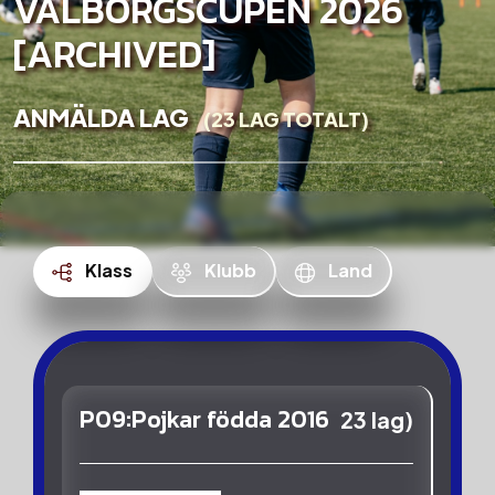
VALBORGSCUPEN 2026
[ARCHIVED]
ANMÄLDA LAG
(23 LAG TOTALT)
Klass
Klubb
Land
P09:Pojkar födda 2016
23 lag)