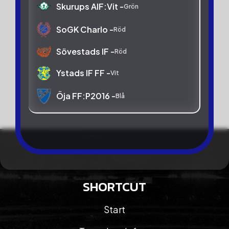
Skurups AIF:Vit -
Grön
SoGK Charlo -
Röd
Sövestads IF -
Röd
Ystads IF FF -
Vit
Öja FF:P2016 -
Blå
SHORTCUT
Start