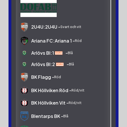
2U4U:2U4U -
Svart och vit
Ariana FC:Ariana 1 -
Röd
Arlövs BI:1
-
Blå
Arlövs BI:2
-
Blå
BK Flagg -
Röd
BK Höllviken Röd -
Röd/vit
BK Höllviken Vit -
Röd/vit
Blentarps BK -
Blå