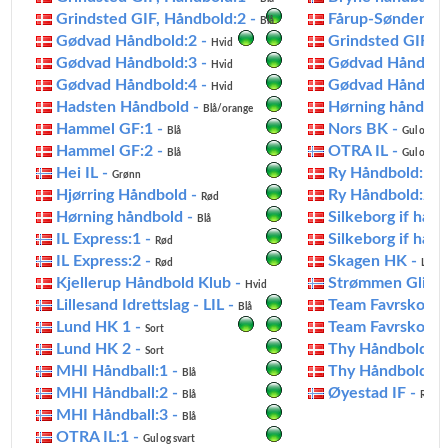
Grindsted GIF, Håndbold:2 -
Fårup-Sønderbæk
Blå
Gødvad Håndbold:2 -
Grindsted GIF, 
Hvid
Gødvad Håndbold:3 -
Gødvad Håndbol
Hvid
Gødvad Håndbold:4 -
Gødvad Håndbol
Hvid
Hadsten Håndbold -
Hørning håndbol
Blå/orange
Hammel GF:1 -
Nors BK -
Blå
Gul og blå
Hammel GF:2 -
OTRA IL -
Blå
Gul og sva
Hei IL -
Ry Håndbold:1 -
Grønn
Hjørring Håndbold -
Ry Håndbold:2 -
Rød
Hørning håndbold -
Silkeborg if hån
Blå
IL Express:1 -
Silkeborg if hånd
Rød
IL Express:2 -
Skagen HK -
Rød
Lysebl
Kjellerup Håndbold Klub -
Strømmen Glimt:
Hvid
Lillesand Idrettslag - LIL -
Team Favrskov H
Blå
Lund HK 1 -
Team Favrskov H
Sort
Lund HK 2 -
Thy Håndbold:1 
Sort
MHI Håndball:1 -
Thy Håndbold:2 
Blå
MHI Håndball:2 -
Øyestad IF -
Blå
Rød
MHI Håndball:3 -
Blå
OTRA IL:1 -
Gul og svart