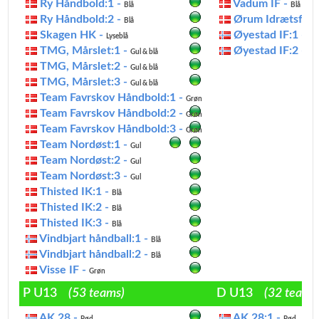
Ry Håndbold:1 -
Vadum IF -
Blå
Blå
Ry Håndbold:2 -
Ørum Idrætsfore
Blå
Skagen HK -
Øyestad IF:1 -
Lyseblå
Rø
TMG, Mårslet:1 -
Øyestad IF:2 -
Gul & blå
Rø
TMG, Mårslet:2 -
Gul & blå
TMG, Mårslet:3 -
Gul & blå
Team Favrskov Håndbold:1 -
Grøn
Team Favrskov Håndbold:2 -
Grøn
Team Favrskov Håndbold:3 -
Grøn
Team Nordøst:1 -
Gul
Team Nordøst:2 -
Gul
Team Nordøst:3 -
Gul
Thisted IK:1 -
Blå
Thisted IK:2 -
Blå
Thisted IK:3 -
Blå
Vindbjart håndball:1 -
Blå
Vindbjart håndball:2 -
Blå
Visse IF -
Grøn
P U13
(53 teams)
D U13
(32 teams
AK 28 -
AK 28:1 -