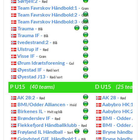
Sørfjell:2 -
Rød
Team Favrskov Håndbold:1 -
Grøn
Team Favrskov Håndbold:2 -
Grøn
Team Favrskov Håndbold:3 -
Grøn
Trauma -
Blå
Trauma IF -
Blå
tvedestrand:2 -
Blå
Ulstrup if -
Rød
Visse IF -
Grøn
Ørum Idrætsforening -
Gul
Øyestad IF -
Rød/sort
Øyestad J13 -
Rød/sort
P U15
(40 teams)
D U15
(25 teams
AK 28:2 -
AK 28 -
Rød
Rød
BMI/Odder Alliancen -
Aabybro HK:1 -
Hvid
R
Birkenes IL -
Aabybro HK:2 -
Hvit og blå
R
Brønderslev IF -
BMI - Odder Alli
Rød
Flekkefjord Håndballklubb -
BMI - Odder Alli
Rød
Frøyland IL Håndball -
Bryne håndballkl
Sort
Grindsted GIF, Håndbold:1 -
Bryne håndballkl
Blå