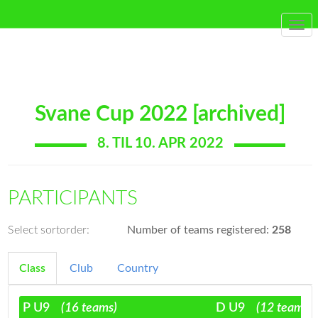
Togg
navi
Svane Cup 2022 [archived]
8. TIL 10. APR 2022
PARTICIPANTS
Select sortorder:
Number of teams registered:
258
Class
Club
Country
P U9
(16 teams)
D U9
(12 teams)