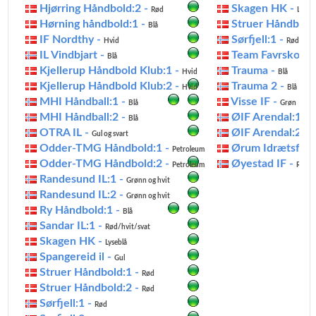
Hjørring Håndbold:2 -
Skagen HK -
Rød
Lysebl
Hørning håndbold:1 -
Struer Håndbold
Blå
IF Nordthy -
Sørfjell:1 -
Hvid
Røde
IL Vindbjart -
Team Favrskov H
Blå
Kjellerup Håndbold Klub:1 -
Trauma -
Hvid
Blå
Kjellerup Håndbold Klub:2 -
Trauma 2 -
Hvid
Blå
MHI Håndball:1 -
Visse IF -
Blå
Grøn
MHI Håndball:2 -
ØIF Arendal:1 -
Blå
R
OTRA IL -
ØIF Arendal:2 -
Gul og svart
R
Odder-TMG Håndbold:1 -
Ørum Idrætsfore
Petroleum
Odder-TMG Håndbold:2 -
Øyestad IF -
Petroleum
Rød
Randesund IL:1 -
Grønn og hvit
Randesund IL:2 -
Grønn og hvit
Ry Håndbold:1 -
Blå
Sandar IL:1 -
Rød/hvit/svat
Skagen HK -
Lyseblå
Spangereid il -
Gul
Struer Håndbold:1 -
Rød
Struer Håndbold:2 -
Rød
Sørfjell:1 -
Rød