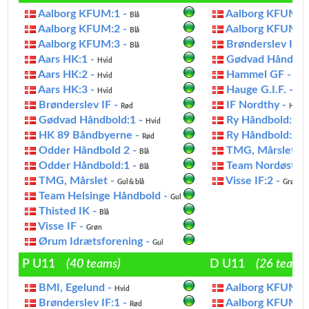
Aalborg KFUM:1 -
Aalborg KFUM -
Blå
Aalborg KFUM:2 -
Aalborg KFUM:2
Blå
Aalborg KFUM:3 -
Brønderslev IF -
Blå
Aars HK:1 -
Gødvad Håndbol
Hvid
Aars HK:2 -
Hammel GF -
Hvid
Blå
Aars HK:3 -
Hauge G.I.F. -
Hvid
Rød
Brønderslev IF -
IF Nordthy -
Rød
Hvid
Gødvad Håndbold:1 -
Ry Håndbold:1 -
Hvid
HK 89 Båndbyerne -
Ry Håndbold:2 -
Rød
Odder Håndbold 2 -
TMG, Mårslet -
Blå
G
Odder Håndbold:1 -
Team Nordøst -
Blå
G
TMG, Mårslet -
Visse IF:2 -
Gul & blå
Grøn
Team Helsinge Håndbold -
Gul
Thisted IK -
Blå
Visse IF -
Grøn
Ørum Idrætsforening -
Gul
P U11
(40 teams)
D U11
(26 teams
BMI, Egelund -
Aalborg KFUM:1
Hvid
Brønderslev IF:1 -
Aalborg KFUM:2
Rød