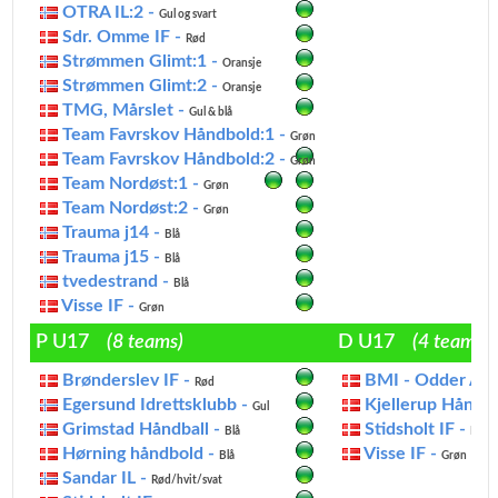
OTRA IL:2 -
Gul og svart
Sdr. Omme IF -
Rød
Strømmen Glimt:1 -
Oransje
Strømmen Glimt:2 -
Oransje
TMG, Mårslet -
Gul & blå
Team Favrskov Håndbold:1 -
Grøn
Team Favrskov Håndbold:2 -
Grøn
Team Nordøst:1 -
Grøn
Team Nordøst:2 -
Grøn
Trauma j14 -
Blå
Trauma j15 -
Blå
tvedestrand -
Blå
Visse IF -
Grøn
P U17
(8 teams)
D U17
(4 teams)
Brønderslev IF -
BMI - Odder Alli
Rød
Egersund Idrettsklubb -
Kjellerup Håndbo
Gul
Grimstad Håndball -
Stidsholt IF -
Blå
Blå
Hørning håndbold -
Visse IF -
Blå
Grøn
Sandar IL -
Rød/hvit/svat