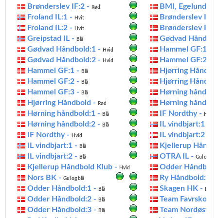
Brønderslev IF:2 -
BMI, Egelund -
Rød
H
Froland IL:1 -
Brønderslev IF:1
Hvit
Froland IL:2 -
Brønderslev IF:2
Hvit
Greipstad IL -
Gødvad Håndbol
Blå
Gødvad Håndbold:1 -
Hammel GF:1 -
Hvid
B
Gødvad Håndbold:2 -
Hammel GF:2 -
Hvid
B
Hammel GF:1 -
Hjørring Håndbo
Blå
Hammel GF:2 -
Hjørring Håndbol
Blå
Hammel GF:3 -
Hørning håndbol
Blå
Hjørring Håndbold -
Hørning håndbol
Rød
Hørning håndbold:1 -
IF Nordthy -
Blå
Hvid
Hørning håndbold:2 -
IL vindbjart:1 -
Blå
Bl
IF Nordthy -
IL vindbjart:2 -
Hvid
Bl
IL vindbjart:1 -
Kjellerup Håndbo
Blå
IL vindbjart:2 -
OTRA IL -
Blå
Gul og sva
Kjellerup Håndbold Klub -
Odder Håndbold
Hvid
Nors BK -
Ry Håndbold:1 -
Gul og blå
Odder Håndbold:1 -
Skagen HK -
Blå
Lysebl
Odder Håndbold:2 -
Team Favrskov H
Blå
Odder Håndbold:3 -
Team Nordøst -
Blå
G