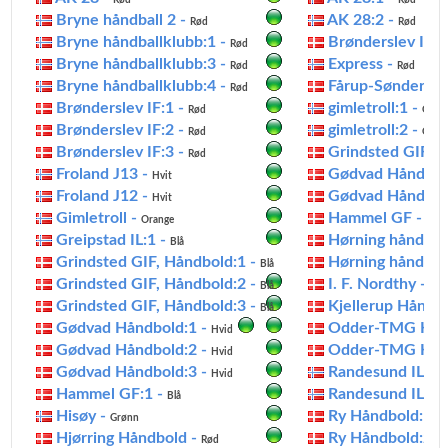
Rød
Rød
Bryne håndball 2 -
AK 28:2 -
Rød
Rød
Bryne håndballklubb:1 -
Brønderslev IF:1
Rød
Bryne håndballklubb:3 -
Express -
Rød
Rød
Bryne håndballklubb:4 -
Fårup-Sønderbæk
Rød
Brønderslev IF:1 -
gimletroll:1 -
Rød
Oran
Brønderslev IF:2 -
gimletroll:2 -
Rød
Oran
Brønderslev IF:3 -
Grindsted GIF, 
Rød
Froland J13 -
Gødvad Håndbol
Hvit
Froland J12 -
Gødvad Håndbol
Hvit
Gimletroll -
Hammel GF -
Orange
Blå
Greipstad IL:1 -
Hørning håndbol
Blå
Grindsted GIF, Håndbold:1 -
Hørning håndbol
Blå
Grindsted GIF, Håndbold:2 -
I. F. Nordthy -
Blå
Hvi
Grindsted GIF, Håndbold:3 -
Kjellerup Håndbo
Blå
Gødvad Håndbold:1 -
Odder-TMG Hånd
Hvid
Gødvad Håndbold:2 -
Odder-TMG Hånd
Hvid
Gødvad Håndbold:3 -
Randesund IL:1 
Hvid
Hammel GF:1 -
Randesund IL:2 
Blå
Hisøy -
Ry Håndbold:1 -
Grønn
Hjørring Håndbold -
Ry Håndbold:2 -
Rød