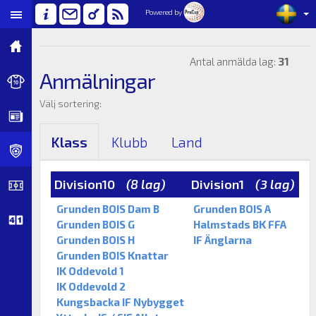
Powered by
Antal anmälda lag:
31
Anmälningar
Välj sortering:
Klass
Klubb
Land
Division10
(8 lag)
Division1
(3 lag)
Grunden BOIS Dam B
Grunden BOIS A
Grunden BOIS G
Halmstads BK FFA
Grunden BOIS H
IF Änglarna
Grunden BOIS Knattar
IK Oddevold 1
IK Oddevold 2
Kungsbacka IF Nybygget