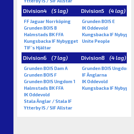
Ytterby IS / SIF Allstar
Division4
(5 lag)
Division5
(4 lag)
FF Jaguar Norrköping
Grunden BOIS E
Grunden BOIS B
IK Oddevold
Halmstads BK FFA
Kungsbacka IF Nybygge
Kungsbacka IF Nybygget
Unite People
TIF´s Hjältar
Division6
(7 lag)
Division8
(4 lag)
Grunden BOIS Dam A
Grunden BOIS Ungdom 2
Grunden BOIS F
IF Änglarna
Grunden BOIS Ungdom 1
IK Oddevold
Halmstads BK FFA
Kungsbacka IF Nybygge
IK Oddevold
Stala Änglar / Stala IF
Ytterby IS / SIF Allstar