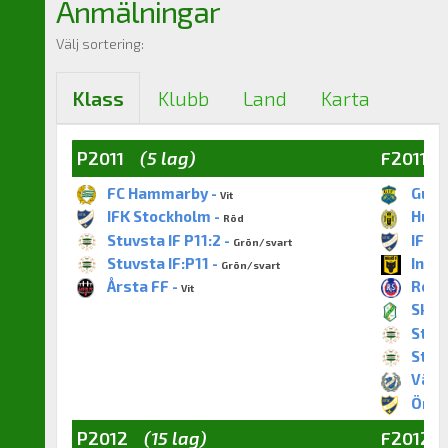
Anmälningar
Välj sortering:
Klass
Klubb
Land
Karta
P2011
(5 lag)
F2011
FC Hammarby -
Gusta
Vit
IFK Stockholm -
Huddi
Röd
Stuvsta IF P11:2 -
IFK S
Grön/svart
Stuvsta IF:P11 -
Ingar
Grön/svart
Årsta FF -
Roteb
Vit
Skå I
Stuvs
Stuvs
Värta
Örby 
P2012
(15 lag)
F2012