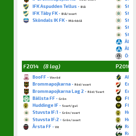
IFK Aspudden Tellus -
Stuvs
Blå
IFK Täby FK -
Stuvs
Blå/svart
Sköndals IK FK -
Stuvs
Mörkblå
Stuvs
Stuvs
Älvsj
Älvsj
Öster
F2014
(8 lag)
P2016
BooFF -
AIK F
Vinröd
Brommapojkarna -
Enske
Röd/svart
Brommapojkarna Lag 2 -
Enske
Röd/Svart
Bällsta FF -
FC B
Grön
Huddinge IF -
FC Br
Svart/gul
Stuvsta IF:1 -
Huddi
Grön/svart
Stuvsta IF:2 -
Huddi
Grön/svart
Årsta FF -
Rönni
Vit
Rönni