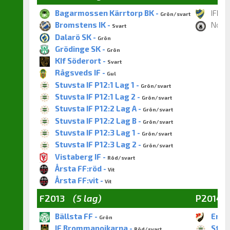
Bagarmossen Kärrtorp BK -
IFK A
Grön/svart
Bromstens IK -
Norsb
Svart
Dalarö SK -
Grön
Grödinge SK -
Grön
KIf Söderort -
Svart
Rågsveds IF -
Gul
Stuvsta IF P12:1 Lag 1 -
Grön/svart
Stuvsta IF P12:1 Lag 2 -
Grön/svart
Stuvsta IF P12:2 Lag A -
Grön/svart
Stuvsta IF P12:2 Lag B -
Grön/svart
Stuvsta IF P12:3 Lag 1 -
Grön/svart
Stuvsta IF P12:3 Lag 2 -
Grön/svart
Vistaberg IF -
Röd/svart
Årsta FF:röd -
Vit
Årsta FF:vit -
Vit
F2013
(5 lag)
P2014
Bällsta FF -
Enske
Grön
IF Brommapojkarna -
Stuvs
Röd/svart