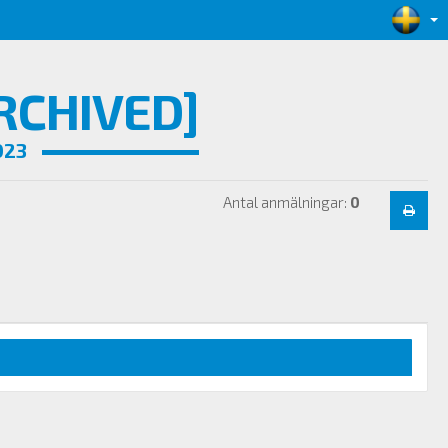
CHIVED]
023
Antal anmälningar:
0