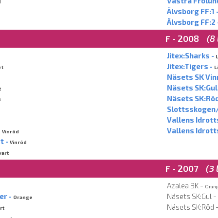
Västra Frölund
d
Älvsborg FF:1 
Älvsborg FF:2 
F - 2008
(8
Jitex:Sharks -
L
Jitex:Tigers -
rt
L
Näsets SK Vinr
Näsets SK:Gul
t
Näsets SK:Röd
t
Slottsskogen/
d
Vallens Idrott
-
Vallens Idrott
Vinröd
t -
Vinröd
vart
F - 2007
(3 
Azalea BK -
Oran
er -
Näsets SK:Gul -
Orange
Näsets SK:Röd 
rt