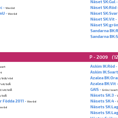
Näset SK:Gul 
c -
Näset SK:Röd 
Vinröd
nU -
Näset SK:Svar
Vinröd
Näset SK:Vit -
Näset SK:grön
Sandarna BK:R
Sandarna BK:S
P - 2009
(1
Askim IK:Röd -
vart
Askim IK:Svart
rt
Azalea BK:Ora
t/blå/röd
Azalea BK:Vit 
vit/blÅ
GAIS -
/vit/blÅ
Grön/svart
Näsets SK:3 -
t/blÅ
r Födda 2011 -
Näsets SK:4 -
Vinröd
Näsets SK:Lag
inröd
Näsets SK:Lag