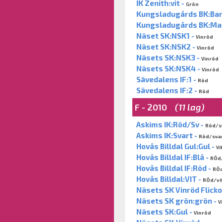
IK Zenith:vit -
Grön
Kungsladugårds BK:Bar
Kungsladugårds BK:Ma
Näset SK:NSK1 -
Vinröd
Näset SK:NSK2 -
Vinröd
Näsets SK:NSK3 -
Vinröd
Näsets SK:NSK4 -
Vinröd
Sävedalens IF:1 -
Röd
Sävedalens IF:2 -
Röd
F - 2010
(11 lag)
Askims IK:Röd/Sv -
Röd/s
Askims IK:Svart -
Röd/sva
Hovås Billdal Gul:Gul -
Vi
Hovås Billdal IF:Blå -
RÖd/
Hovås Billdal IF:Röd -
RÖd
Hovås Billdal:VIT -
RÖd/vi
Näsets SK Vinröd Flicko
Näsets SK grön:grön -
V
Näsets SK:Gul -
Vinröd