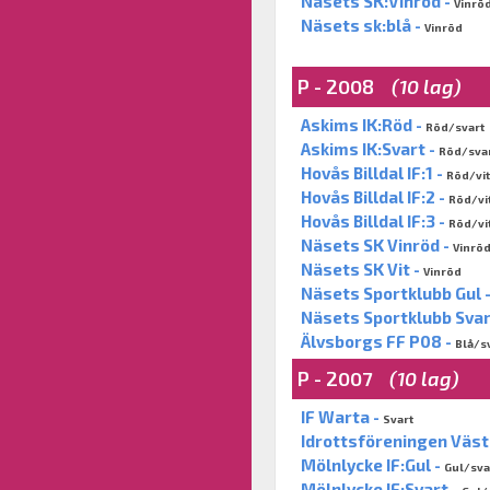
Näsets SK:Vinröd -
Vinrö
Näsets sk:blå -
Vinröd
P - 2008
(10 lag)
Askims IK:Röd -
Röd/svart
Askims IK:Svart -
Röd/sva
Hovås Billdal IF:1 -
Röd/vit
Hovås Billdal IF:2 -
Röd/vi
Hovås Billdal IF:3 -
Röd/vi
Näsets SK Vinröd -
Vinrö
Näsets SK Vit -
Vinröd
Näsets Sportklubb Gul 
Näsets Sportklubb Svar
Älvsborgs FF P08 -
Blå/s
P - 2007
(10 lag)
IF Warta -
Svart
Idrottsföreningen Väst
Mölnlycke IF:Gul -
Gul/sva
Mölnlycke IF:Svart -