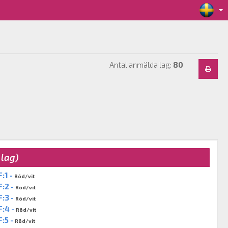
Antal anmälda lag:
80
 lag)
F:1 -
Röd/vit
F:2 -
Röd/vit
F:3 -
Röd/vit
F:4 -
Röd/vit
F:5 -
Röd/vit