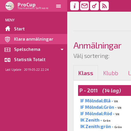
ProCup
Tournament Software
MENY
Start
Klara anmälningar
Anmälningar
Spelschema
Välj sortering:
Statistik Totalt
Last Update : 2019-05-22 22:24
Klass
Klubb
P - 2011
(14 lag)
IF Mölndal:Blå -
Vit
IF Mölndal:Grön -
Vit
IF Mölndal:Röd -
Vit
IK Zenith -
Grön
IK Zenith:grön -
Grön