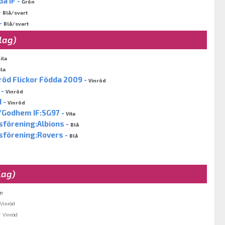
a IF -
Grön
-
Blå/svart
-
Blå/svart
 lag)
ila
ila
öd Flickor Födda 2009 -
Vinröd
 -
Vinröd
 -
Vinröd
Godhem IF:SG97 -
Vita
sförening:Albions -
Blå
sförening:Rovers -
Blå
lag)
ge
Vinröd
-
Vinröd