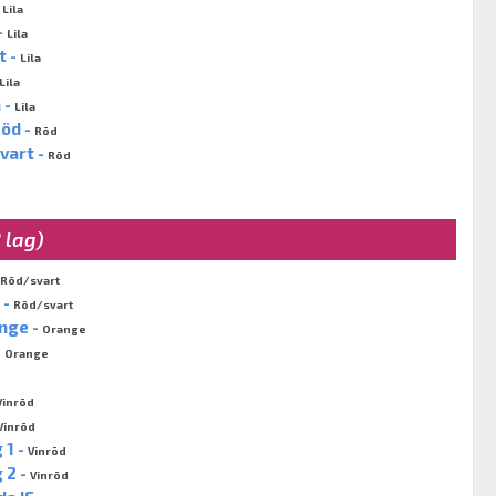
-
Lila
-
Lila
t -
Lila
Lila
 -
Lila
öd -
Röd
vart -
Röd
2 lag)
Röd/svart
 -
Röd/svart
nge -
Orange
-
Orange
Vinröd
Vinröd
 1 -
Vinröd
 2 -
Vinröd