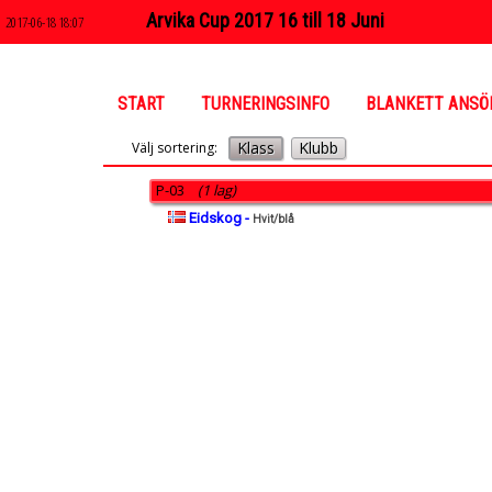
Arvika Cup 2017 16 till 18 Juni
2017-06-18 18:07
START
TURNERINGSINFO
BLANKETT ANSÖ
Klass
Klubb
Välj sortering:
P-03
(1 lag)
Eidskog -
Hvit/blå