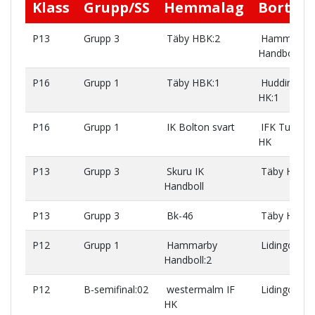
Klass
Grupp/SS
Hemmalag
Bortal
P13
Grupp 3
Täby HBK:2
Hammarby
Handboll:1
P16
Grupp 1
Täby HBK:1
Huddinge
HK:1
P16
Grupp 1
IK Bolton svart
IFK Tumba
HK
P13
Grupp 3
Skuru IK
Täby HBK:2
Handboll
P13
Grupp 3
Bk-46
Täby HBK:2
P12
Grupp 1
Hammarby
Lidingö SK
Handboll:2
P12
B-semifinal:02
westermalm IF
Lidingö SK
HK