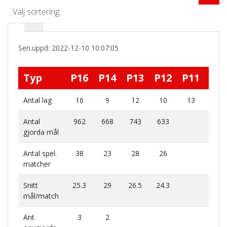
Välj sortering:
Sen.uppd: 2022-12-10 10:07:05
Typ
P16
P14
P13
P12
P11
Tot
Antal lag
16
9
12
10
13
6
Antal
962
668
743
633
30
gjorda mål
Antal spel.
38
23
28
26
1
matcher
Snitt
25.3
29
26.5
24.3
26
mål/match
Ant
3
2