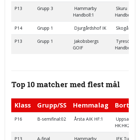
P13
Grupp 3
Hammarby
Skuru IK
Handboll:1
Handboll
P14
Grupp 1
Djurgårdshof IK
Skogås HK
P13
Grupp 1
Jakobsbergs
Tyresö
GOIF
Handboll:GU
Top 10 matcher med flest mål
Klass
Grupp/SS
Hemmalag
Bortal
P16
B-semifinal:02
Årsta AIK HF:1
Uppsala
HK:HK2
P13
A-final
Hammarby
IFK Tumba