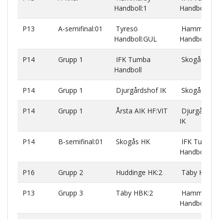
Handboll:1
Handboll
P13
A-semifinal:01
Tyresö
Hammarby
Handboll:GUL
Handboll:1
P14
Grupp 1
IFK Tumba
Skogås HK
Handboll
P14
Grupp 1
Djurgårdshof IK
Skogås HK
P14
Grupp 1
Årsta AIK HF:VIT
Djurgårdsh
IK
P14
B-semifinal:01
Skogås HK
IFK Tumba
Handboll
P16
Grupp 2
Huddinge HK:2
Täby HBK:2
P13
Grupp 3
Täby HBK:2
Hammarby
Handboll:1