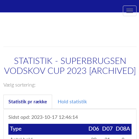
Togg
navi
STATISTIK - SUPERBRUGSEN
VODSKOV CUP 2023 [ARCHIVED]
Vælg sortering:
Statistik pr række
Hold statistik
Sidst opd: 2023-10-17 12:46:14
Type
D06
D07
D08A
D