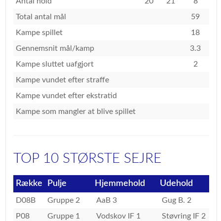
Antal hold
20
21
8
Total antal mål
59
1
Kampe spillet
18
Gennemsnit mål/kamp
3.3
Kampe sluttet uafgjort
2
Kampe vundet efter straffe
Kampe vundet efter ekstratid
Kampe som mangler at blive spillet
TOP 10 STØRSTE SEJRE
Række
Pulje
Hjemmehold
Udehold
Re
D08B
Gruppe 2
AaB 3
Gug B. 2
0
P08
Gruppe 1
Vodskov IF 1
Støvring IF 2