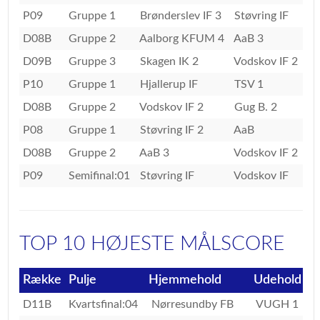
P09
Gruppe 1
Brønderslev IF 3
Støvring IF
D08B
Gruppe 2
Aalborg KFUM 4
AaB 3
D09B
Gruppe 3
Skagen IK 2
Vodskov IF 2
P10
Gruppe 1
Hjallerup IF
TSV 1
D08B
Gruppe 2
Vodskov IF 2
Gug B. 2
P08
Gruppe 1
Støvring IF 2
AaB
D08B
Gruppe 2
AaB 3
Vodskov IF 2
P09
Semifinal:01
Støvring IF
Vodskov IF
TOP 10 HØJESTE MÅLSCORE
Række
Pulje
Hjemmehold
Udehold
D11B
Kvartsfinal:04
Nørresundby FB
VUGH 1