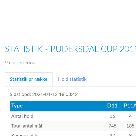
STATISTIK - RUDERSDAL CUP 201
Vælg sortering:
Statistik pr række
Hold statistik
Sidst opd: 2021-04-12 18:03:42
Type
D11
P11
Antal hold
16
4
Total antal mål
745
185
Kampe spillet
37
9