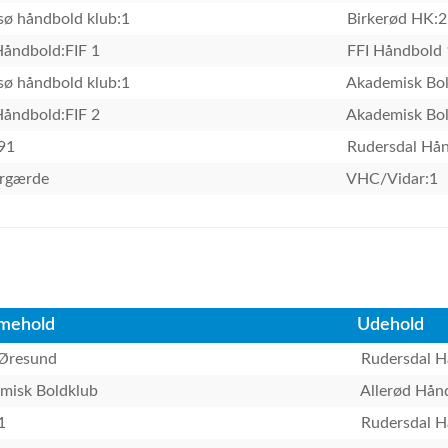
sø håndbold klub:1
Birkerød HK:2
Håndbold:FIF 1
FFI Håndbold 
sø håndbold klub:1
Akademisk Bol
Håndbold:FIF 2
Akademisk Bol
91
Rudersdal Hån
rgærde
VHC/Vidar:1
mehold
Udehold
Øresund
Rudersdal H
misk Boldklub
Allerød Hån
1
Rudersdal H