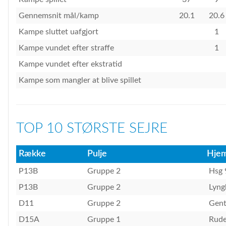
Gennemsnit mål/kamp
20.1
20.6
Kampe sluttet uafgjort
1
Kampe vundet efter straffe
1
Kampe vundet efter ekstratid
Kampe som mangler at blive spillet
TOP 10 STØRSTE SEJRE
Række
Pulje
Hje
P13B
Gruppe 2
Hsg 
P13B
Gruppe 2
Lyng
D11
Gruppe 2
Gent
D15A
Gruppe 1
Rude