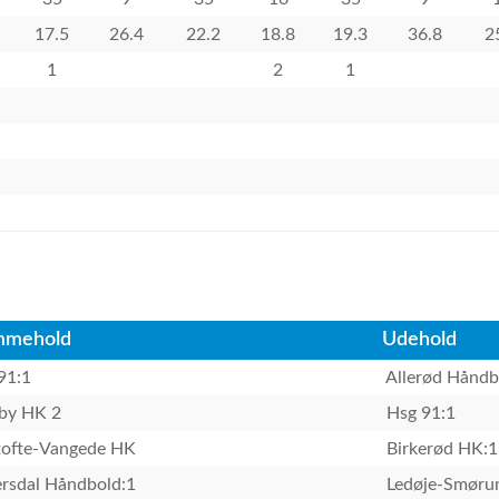
17.5
26.4
22.2
18.8
19.3
36.8
2
1
2
1
mmehold
Udehold
91:1
Allerød Håndb
by HK 2
Hsg 91:1
ofte-Vangede HK
Birkerød HK:1
rsdal Håndbold:1
Ledøje-Smør