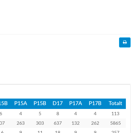
15B
P15A
P15B
D17
P17A
P17B
Totalt
6
4
5
8
4
4
113
07
263
303
637
132
262
5865
16
9
11
18
9
9
257