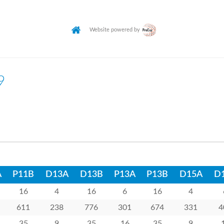
Website powered by
9
A
P11B
D13A
D13B
P13A
P13B
D15A
D
16
4
16
6
16
4
611
238
776
301
674
331
4
35
9
35
16
35
9