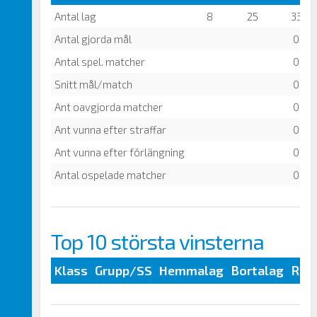
Antal lag
8
25
33
Antal gjorda mål
0
Antal spel. matcher
0
Snitt mål/match
0
Ant oavgjorda matcher
0
Ant vunna efter straffar
0
Ant vunna efter förlängning
0
Antal ospelade matcher
0
Top 10 största vinsterna
Klass
Grupp/SS
Hemmalag
Bortalag
Res