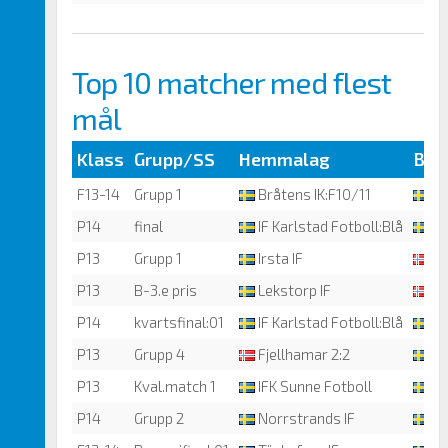
Top 10 matcher med flest
mål
Klass
Grupp/SS
Hemmalag
Bor
F13-14
Grupp 1
Bråtens IK:F10/11
Tö
P14
final
IF Karlstad Fotboll:Blå
Ör
P13
Grupp 1
Irsta IF
Ei
P13
B-3.e pris
Lekstorp IF
Fj
P14
kvartsfinal:01
IF Karlstad Fotboll:Blå
No
P13
Grupp 4
Fjellhamar 2:2
Gu
P13
Kval.match 1
IFK Sunne Fotboll
IF
P14
Grupp 2
Norrstrands IF
Ör