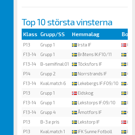
Top 10 största vinsterna
Klass
Grupp/SS
Hemmalag
Bort
P13
Grupp 1
Irsta IF
Eid
F13-14
Grupp 1
Bråtens IK:F10/11
Töck
F13-14
B-semifinal:01
Töcksfors IF
Kar
P14
Grupp 2
Norrstrands IF
Öre
F13-14
Kval.match 6
Lekebergs IF:F09/10
Åmo
P13
Grupp 1
Eidskog
IFK 
F13-14
Grupp 1
Lekstorps IF:09/10
Bråt
F13-14
Grupp 4
Åmotfors IF
Groh
P13
B-3.e pris
Lekstorp IF
Fje
P13
Kval.match 1
IFK Sunne Fotboll
IFK 