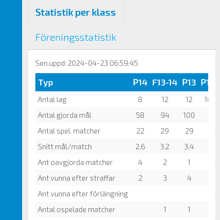
Statistik per klass
Föreningsstatistik
Sen.uppd: 2024-04-23 06:59:45
Typ
P14
F13-14
P13
P12
Antal lag
8
12
12
10
Antal gjorda mål
58
94
100
Antal spel. matcher
22
29
29
Snitt mål/match
2.6
3.2
3.4
Ant oavgjorda matcher
4
2
1
Ant vunna efter straffar
2
3
4
Ant vunna efter förlängning
Antal ospelade matcher
1
1