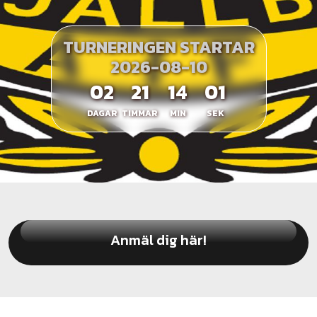
TURNERINGEN STARTAR
2026-08-10
02
21
14
01
DAGAR
TIMMAR
MIN
SEK
Anmäl dig här!