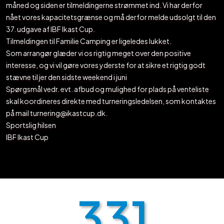
måned og siden er tilmeldingerne strømmet ind. Vi har derfor
nået vores kapacitetsgrænse og må derfor melde udsolgt til den
37. udgave af IBF Ikast Cup.
Tilmeldingen til Familie Camping er ligeledes lukket.
Som arrangør glæder vi os rigtig meget over den positive
interesse, og vi vil gøre vores yderste for at sikre et rigtig godt
stævne til jer den sidste weekend i juni
Spørgsmål vedr. evt. afbud og mulighed for plads på venteliste
skal koordineres direkte med turneringsledelsen, som kontaktes
på mail turnering@ikastcup.dk.
Sportslig hilsen
IBF Ikast Cup
331