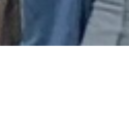
Huvudnyheter
Cupsidan online
7 Feb 25
admin
Nu är cupsidan online.
Välkomna!