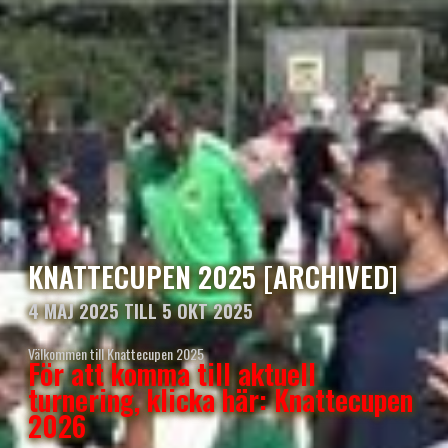
KNATTECUPEN 2025 [ARCHIVED]
4 MAJ 2025 TILL 5 OKT 2025
Välkommen till Knattecupen 2025
För att komma till aktuell
turnering, klicka här: Knattecupen
2026