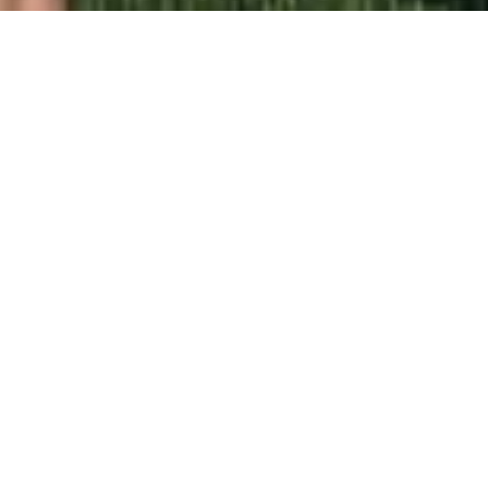
Main News
Anmälan är öppen
26 Jan 25
admin
Anmälan till Knattecupen 2025 är nu öppen. Varmt
välkomna! ❤️ 💙
READ MORE
Knattecupen 2025