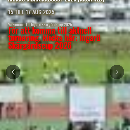
15 TILL 17 AUG 2025
Välkommen till Ingarö Skärgårdscup 2025
För att komma till aktuell
turnering, klicka här: Ingarö
Skärgårdscup 2026