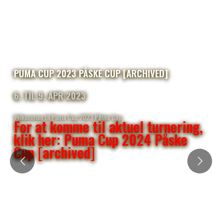
PUMA CUP 2023 PÅSKE CUP [ARCHIVED]
6. TIL 9. APR 2023
Velkommen til Puma Cup 2023 Påske Cup
For at komme til aktuel turnering,
klik her: Puma Cup 2024 Påske
Cup [archived]