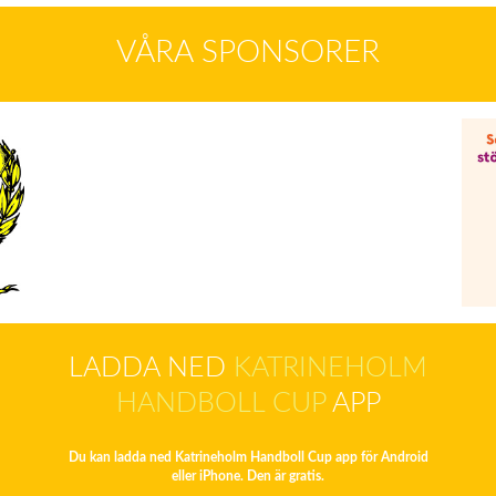
VÅRA SPONSORER
LADDA NED
KATRINEHOLM
HANDBOLL CUP
APP
Du kan ladda ned Katrineholm Handboll Cup app för Android
eller iPhone. Den är gratis.