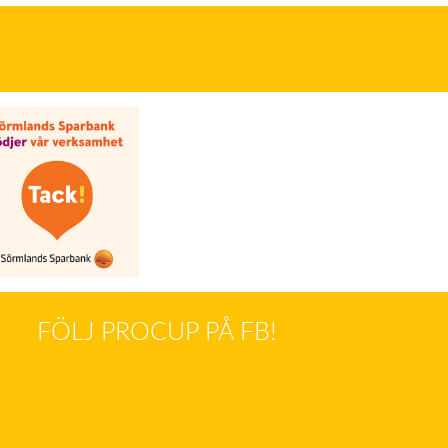
FÖLJ PROCUP PÅ FB!