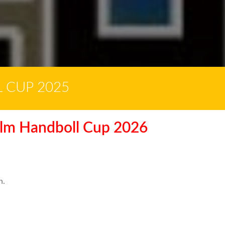
 CUP 2025
eholm Handboll Cup 2026
n.