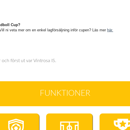
ndboll Cup?
t. Vill ni veta mer om en enkel lagförsäljning inför cupen? Läs mer
här.
ch först ut var Vintrosa IS.
FUNKTIONER