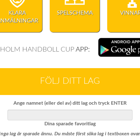
KLARA
SPELSCHEMA
VINNA
ANMÄLNINGAR
EHOLM HANDBOLL CUP
APP:
FÖLJ DITT LAG
Ange namnet (eller del av) ditt lag och tryck ENTER
Dina sparade favoritlag
Inga lag är sparade ännu. Du måste först söka lag i textboxen ova