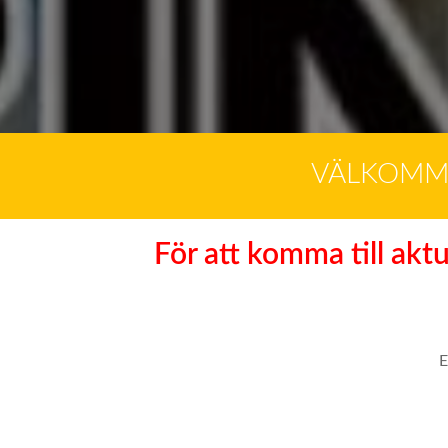
VÄLKOMME
För att komma till akt
E