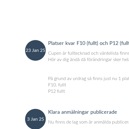
Platser kvar F10 (fullt) och P12 (full
23 Jan 25
Cupen är fulltecknad och väntelista finns
Hör av dig ändå då förändringar sker hel
På grund av urdrag så finns just nu 1 plat
F10. fullt
P12 fullt
Klara anmälningar publicerade
3 Jan 25
Nu finns de lag som är anmälda publicer