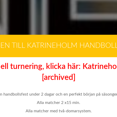
N TILL KATRINEHOLM HANDBOLL
uell turnering, klicka här: Katrin
[archived]
n handbollsfest under 2 dagar och en perfekt början på säsonge
Alla matcher 2 x15 min.
Alla matcher med två-domarsystem.