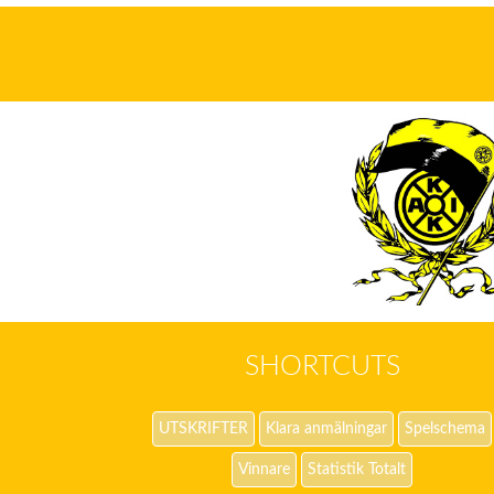
SHORTCUTS
UTSKRIFTER
Klara anmälningar
Spelschema
Vinnare
Statistik Totalt