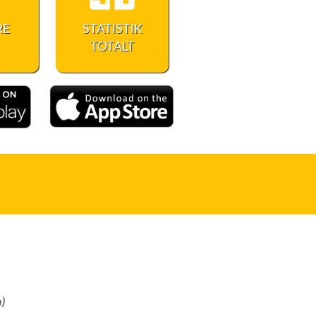
RE
STATISTIK
TOTALT
n)