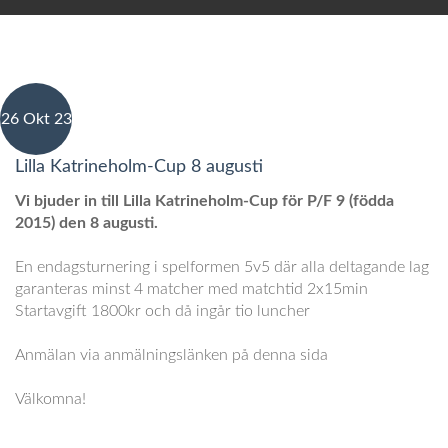
26 Okt 23
Lilla Katrineholm-Cup 8 augusti
Vi bjuder in till Lilla Katrineholm-Cup för P/F 9 (födda
2015) den 8 augusti.
En endagsturnering i spelformen 5v5 där alla deltagande lag
garanteras minst 4 matcher med matchtid 2x15min
Startavgift 1800kr och då ingår tio luncher
Anmälan via anmälningslänken på denna sida
Välkomna!