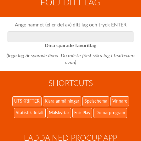
FÖLJ DITT LAG
Ange namnet (eller del av) ditt lag och tryck ENTER
Dina sparade favoritlag
(Inga lag är sparade ännu. Du måste först söka lag i textboxen
ovan)
SHORTCUTS
UTSKRIFTER
Klara anmälningar
Spelschema
Vinnare
Statistik Totalt
Målskyttar
Fair Play
Domarprogram
LADDA NED PROCUP APP