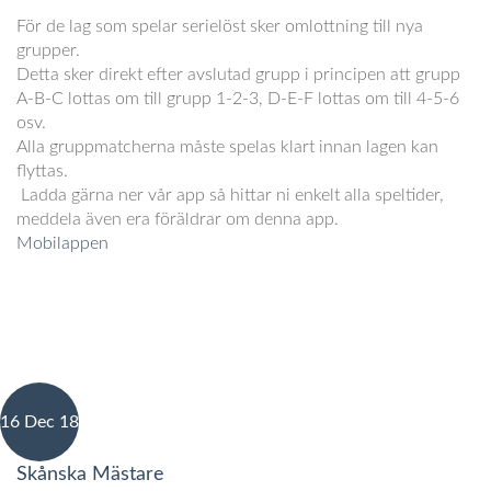
För de lag som spelar serielöst sker omlottning till nya
grupper.
Detta sker direkt efter avslutad grupp i principen att grupp
A-B-C lottas om till grupp 1-2-3, D-E-F lottas om till 4-5-6
osv.
Alla gruppmatcherna måste spelas klart innan lagen kan
flyttas.
Ladda gärna ner vår app så hittar ni enkelt alla speltider,
meddela även era föräldrar om denna app.
Mobilappen
16 Dec 18
Skånska Mästare