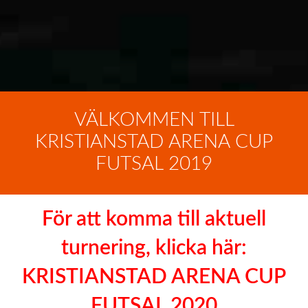
VÄLKOMMEN TILL
KRISTIANSTAD ARENA CUP
FUTSAL 2019
För att komma till aktuell
turnering, klicka här:
KRISTIANSTAD ARENA CUP
FUTSAL 2020