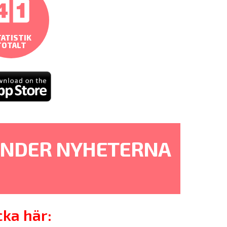
ATISTIK
TOTALT
 UNDER NYHETERNA
cka här: