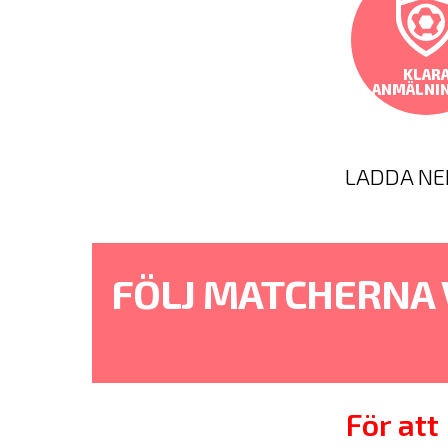
KLAR
ANMÄLNI
LADDA NE
FÖLJ MATCHERNA 
För att