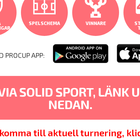
A
SPELSCHEMA
VINNARE
ST
NGAR
D PROCUP APP:
VIA SOLID SPORT, LÄNK
NEDAN.
 komma till aktuell turnering, kli