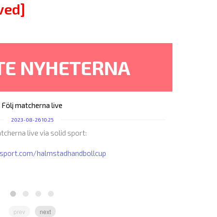
ved]
TE NYHETERNA
Följ matcherna live
2023-08-26 10:25
tcherna live via solid sport:
Nu
idsport.com/halmstadhandbollcup
prev
next