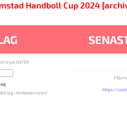
mstad Handboll Cup 2024 [archi
 LAG
SENAS
 och tryck ENTER
Följ ma
lag
https://sol
öka lag i textboxen ovan)