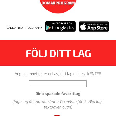
DOMARPROGRAM
LADDA NED PROCUP APP:
FÖLJ DITT LAG
Ange namnet (eller del av) ditt lag och tryck ENTER
Dina sparade favoritlag
(Inga lag är sparade ännu. Du måste först söka lag i
textboxen ovan)