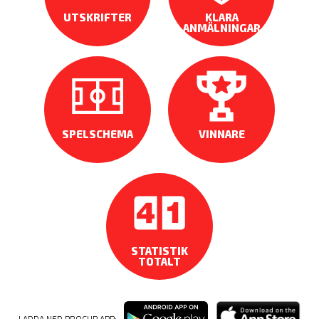
UTSKRIFTER
KLARA
ANMÄLNINGAR
SPELSCHEMA
VINNARE
STATISTIK
TOTALT
LADDA NED PROCUP APP: