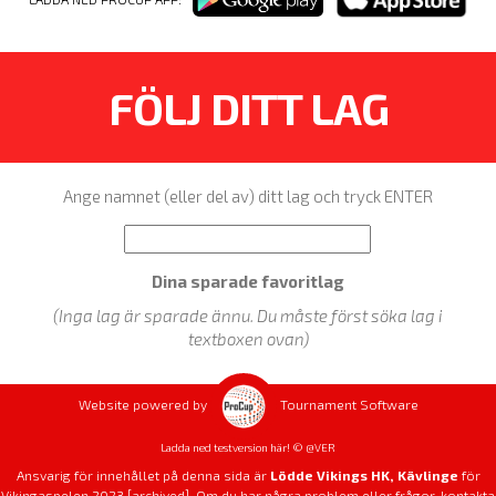
FÖLJ DITT LAG
Ange namnet (eller del av) ditt lag och tryck ENTER
Dina sparade favoritlag
(Inga lag är sparade ännu. Du måste först söka lag i
textboxen ovan)
Website powered by
Tournament Software
Ladda ned testversion här! © @VER
Ansvarig för innehållet på denna sida är
Lödde Vikings HK, Kävlinge
för
Vikingaspelen 2023 [archived]. Om du har några problem eller frågor, kontakta