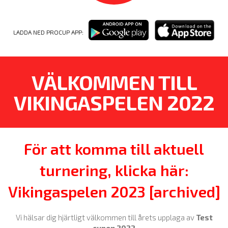
LADDA NED PROCUP APP:
VÄLKOMMEN TILL
VIKINGASPELEN 2022
För att komma till aktuell
turnering, klicka här:
Vikingaspelen 2023 [archived]
Vi hälsar dig hjärtligt välkommen till årets upplaga av
Test
cupen 2022