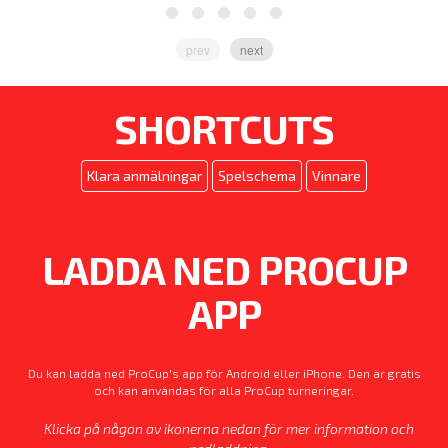
V
prev
next
f
SHORTCUTS
Klara anmälningar
Spelschema
Vinnare
LADDA NED PROCUP
APP
Du kan ladda ned ProCup's app för Android eller iPhone. Den är gratis
och kan användas för alla ProCup turneringar.
Klicka på någon av ikonerna nedan för mer information och